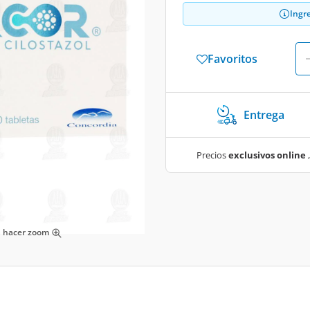
Ingr
Favoritos
Entrega
Precios
exclusivos online
,
ra hacer zoom