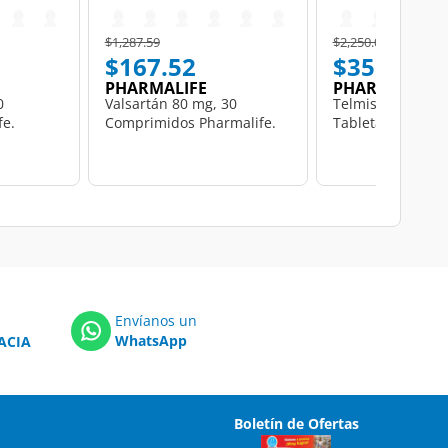
Price reduced from
to
Price reduced from
to
$1,287.59
$2,250.05
$167.52
$355.51
PHARMALIFE
PHARMALIFE
0
Valsartán 80 mg, 30
Telmisartán 80 m
fe.
Comprimidos Pharmalife.
Tabletas Pharmal
Envíanos un
WhatsApp
ACIA
Boletín de Ofertas