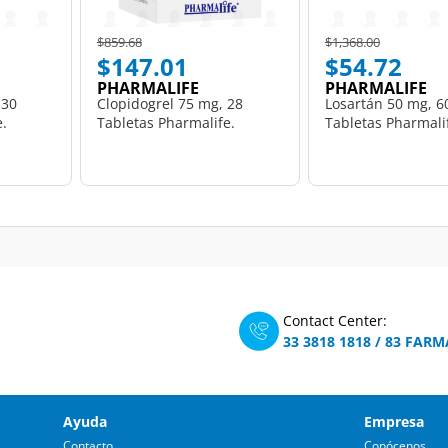
Price reduced from
to
Price reduced from
to
$859.68
$1,368.00
$147.01
$54.72
PHARMALIFE
PHARMALIFE
 30
Clopidogrel 75 mg, 28
Losartán 50 mg, 6
e.
Tabletas Pharmalife.
Tabletas Pharmali
Contact Center:
33 3818 1818
/
83 FARM
Ayuda
Empresa
Contacto
Conócenos