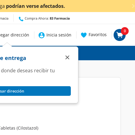
cer detalles.
rmacia
Compra Ahora:
83 Farmacia
0
Favoritos
egar dirección
Inicia sesión
×
de entrega
 donde deseas recibir tu
sar dirección
Tabletas.
abletas (Cilostazol)