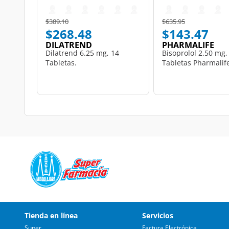
Price reduced from
to
Price reduced from
to
$389.10
$635.95
$268.48
$143.47
DILATREND
PHARMALIFE
Dilatrend 6.25 mg, 14
Bisoprolol 2.50 mg,
Tabletas.
Tabletas Pharmalif
Tienda en línea
Servicios
Super
Factura Electrónica