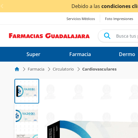
< div class="carousel-inner">
Servicios Médicos
Foto Impresiones
Super
Farmacia
Dermo
Farmacia
Circulatorio
Cardiovasculares