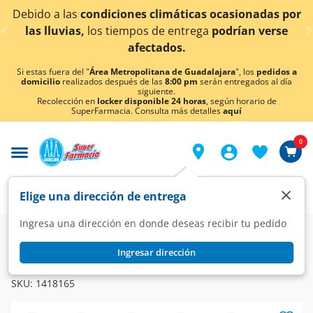
< div class="carousel-inner">
Debido a las
condiciones climáticas ocasionadas por
las lluvias,
los tiempos de entrega
podrían verse
afectados.
Si estas fuera del "
Área Metropolitana de Guadalajara
", los
pedidos a
domicilio
realizados después de las
8:00 pm
serán entregados al día
siguiente.
Recolección en
locker disponible 24 horas
, según horario de
SuperFarmacia. Consulta más detalles
aquí
0
×
Elige una dirección de entrega
Ingresa una dirección en donde deseas recibir tu pedido
Farmacia
Circulatorio
Cardiovasculares
Ingresar dirección
VERQUVO
Verquvo 10 mg, 28 Tabletas.
SKU:
1418165