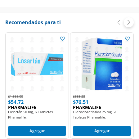
Recomendados para ti
Price reduced from
to
Price reduced from
to
$1,368.00
$333.23
$54.72
$76.51
PHARMALIFE
PHARMALIFE
Losartán 50 mg, 60 Tabletas
Hidroclorotiazida 25 mg, 20
Pharmalife.
Tabletas Pharmalife.
Agregar
Agregar