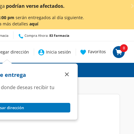
8:00 pm
serán entregados al día siguiente.
a más detalles
aquí
rmacia
Compra Ahora:
83 Farmacia
0
Favoritos
egar dirección
Inicia sesión
×
de entrega
 donde deseas recibir tu
sar dirección
 Antiestrías, 250 ml.