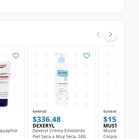
Price reduced from
to
Price reduced from
to
$449.00
$234.60
$336.48
$152.00
DEXERYL
MUSTELA
Aquaphor
Dexeryl Crema Emoliente
Mustela Hydra B
.
Piel Seca a Muy Seca, 500
Corporal, 300 ml.