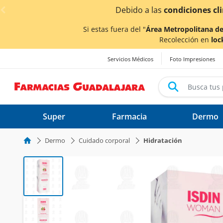
< div class="carousel-inner">
iciones climáticas ocasionadas por las lluvias,
los tiemp
Si estas fuera del "
Área Metropolitana de
Recolección en
loc
Servicios Médicos
Foto Impresiones
Super
Farmacia
Dermo
Dermo
Cuidado corporal
Hidratación