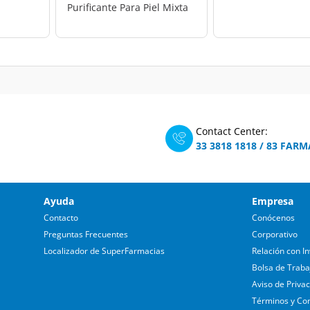
Purificante Para Piel Mixta
a Grasa, 400 ml.
Contact Center:
33 3818 1818
/
83 FARM
Ayuda
Empresa
Contacto
Conócenos
Preguntas Frecuentes
Corporativo
Localizador de SuperFarmacias
Relación con In
Bolsa de Traba
Aviso de Priva
Términos y Co