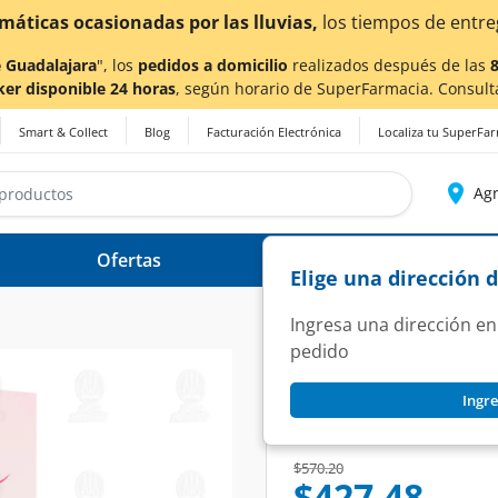
os de entrega
podrían verse afectados.
 Guadalajara
", los
pedidos a domicilio
realizados después de las
ker disponible 24 horas
, según horario de SuperFarmacia. Consult
Smart & Collect
Blog
Facturación Electrónica
Localiza tu SuperFa
Agr
Ofertas
Ayuda
Elige una dirección 
Ingresa una dirección en
pedido
ISDIN
Ingre
Isdin Woman Crema
SKU:
1322877
Price reduced from
to
$570.20
$427.48