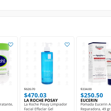
Price reduced from
to
Price reduced from
to
$626.70
$334.00
$470.03
$250.50
LA ROCHE POSAY
EUCERIN
ratante,
La Roche Posay Limpiador
Pomada Eucerin 
Facial Effaclar Gel
Reparadora, 49 gr