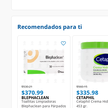
Recomendados para ti
Price reduced from
to
Price reduced from
to
$530.21
$560.15
$370.99
$335.98
BLEPHACLEAN
CETAPHIL
Toallitas Limpiadoras
Cetaphil Crema Hid
Blephaclean para Párpados
453 gr.