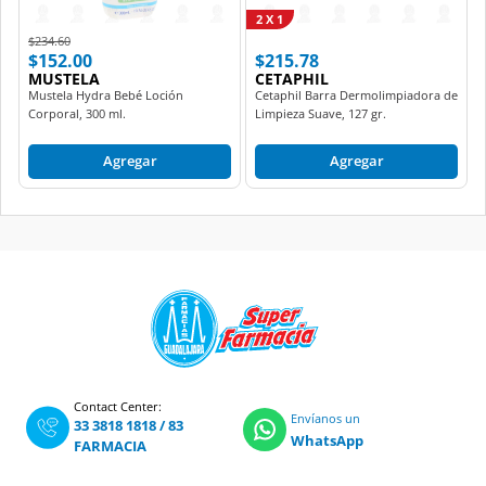
2 X 1
Price reduced from
to
$234.60
$152.00
$215.78
MUSTELA
CETAPHIL
Mustela Hydra Bebé Loción
Cetaphil Barra Dermolimpiadora de
Corporal, 300 ml.
Limpieza Suave, 127 gr.
Agregar
Agregar
Contact Center:
Envíanos un
33 3818 1818
/
83
WhatsApp
FARMACIA