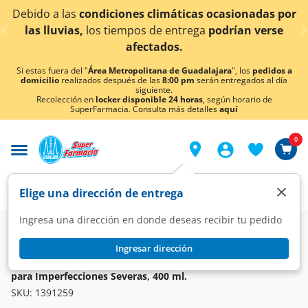
< div class="carousel-inner">
ciones climáticas ocasionadas por
¡Ahora también e
tiempos de entrega
podrían verse
afectados.
Si estas fuera del "
Área Metropolitana de Guadalajara
", los
pedidos a
domicilio
realizados después de las
8:00 pm
serán entregados al día
siguiente.
Recolección en
locker disponible 24 horas
, según horario de
SuperFarmacia. Consulta más detalles
aquí
0
×
Elige una dirección de entrega
Ingresa una dirección en donde deseas recibir tu pedido
Dermo
Cuidado facial
Acné
Ingresar dirección
LA ROCHE POSAY
La Roche Posay Effaclar Gel Purificante Micro-Exfoliante
para Imperfecciones Severas, 400 ml.
SKU:
1391259