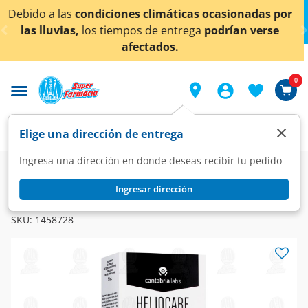
< div class="carousel-inner">
limáticas ocasionadas por
¡Ahora también en Aguasc
de entrega
podrían verse
conocer 
tados.
0
×
Elige una dirección de entrega
Ingresa una dirección en donde deseas recibir tu pedido
Dermo
Cuidado facial
Anti-edad
Ingresar dirección
HELIOCARE
Heliocare 360° Age Active Fluid SPF 50, 50 ml.
SKU:
1458728