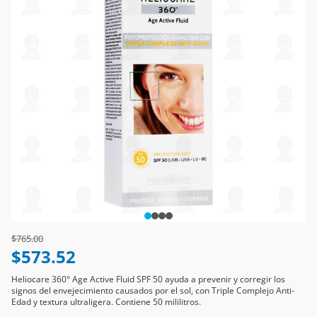
Price reduced from
to
$765.00
$573.52
Heliocare 360° Age Active Fluid SPF 50 ayuda a prevenir y corregir los
signos del envejecimiento causados por el sol, con Triple Complejo Anti-
Edad y textura ultraligera. Contiene 50 mililitros.