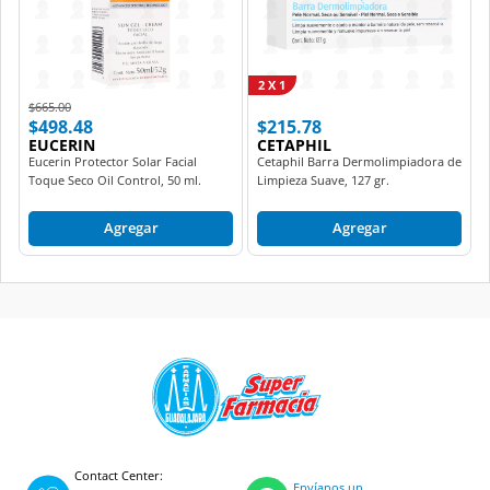
2 X 1
Price reduced from
to
$665.00
$498.48
$215.78
EUCERIN
CETAPHIL
Eucerin Protector Solar Facial
Cetaphil Barra Dermolimpiadora de
Toque Seco Oil Control, 50 ml.
Limpieza Suave, 127 gr.
Agregar
Agregar
Contact Center:
Envíanos un