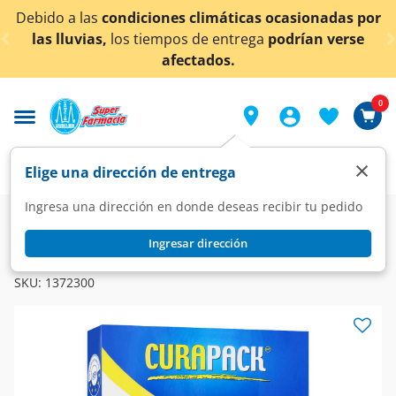
< div class="carousel-inner">
Debido a las
condiciones climáticas ocasionadas por
las lluvias,
los tiempos de entrega
podrían verse
afectados.
0
×
Elige una dirección de entrega
Ingresa una dirección en donde deseas recibir tu pedido
Farmacia
Curaciones
Accesorios para Curación
Ingresar dirección
CURAPACK
Mascarilla Curapack KN95 Negro, 1 pz.
SKU:
1372300