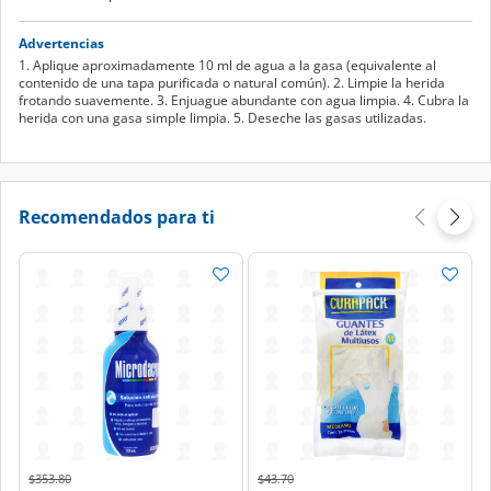
Advertencias
1. Aplique aproximadamente 10 ml de agua a la gasa (equivalente al
contenido de una tapa purificada o natural común). 2. Limpie la herida
frotando suavemente. 3. Enjuague abundante con agua limpia. 4. Cubra la
herida con una gasa simple limpia. 5. Deseche las gasas utilizadas.
Recomendados para ti
Price reduced from
to
Price reduced from
to
$353.80
$43.70
$242.99
$36.50
MICRODACYN
CURAPACK