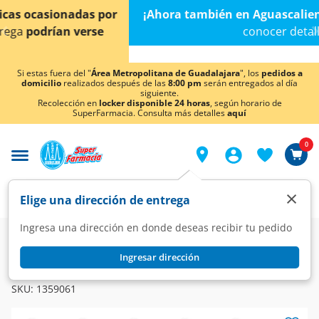
< div class="carousel-inner">
¡Ahora también en Aguascalientes!
Da
clic aquí
para
conocer detalles.
Si estas fuera del "
Área Metropolitana de Guadalajara
", los
pedidos a
domicilio
realizados después de las
8:00 pm
serán entregados al día
siguiente.
Recolección en
locker disponible 24 horas
, según horario de
SuperFarmacia. Consulta más detalles
aquí
0
×
Elige una dirección de entrega
Ingresa una dirección en donde deseas recibir tu pedido
Farmacia
Curaciones
Algodón y Gasas
Ingresar dirección
GALIA
Gasa Antiséptica Galia 10cm x 10cm, 10 piezas.
SKU:
1359061