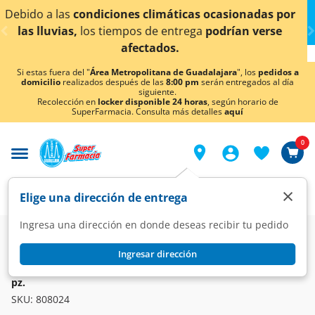
< div class="carousel-inner">
ionadas por
¡Ahora también en Aguascalientes!
Da
cl
an verse
conocer detalles.
Si estas fuera del "
Área Metropolitana de Guadalajara
", los
pedidos a
domicilio
realizados después de las
8:00 pm
serán entregados al día
siguiente.
Recolección en
locker disponible 24 horas
, según horario de
SuperFarmacia. Consulta más detalles
aquí
0
×
Elige una dirección de entrega
Ingresa una dirección en donde deseas recibir tu pedido
Farmacia
Curaciones
Cintas y Parches Adhesivos
Ingresar dirección
CURAPACK
Cinta Microporosa Curapack Color Blanco 1.25cm x 5m, 1
pz.
SKU:
808024