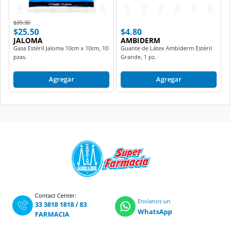
Price reduced from
to
$39.30
$25.50
$4.80
JALOMA
AMBIDERM
Gasa Estéril Jaloma 10cm x 10cm, 10
Guante de Látex Ambiderm Estéril
pzas.
Grande, 1 pz.
Agregar
Agregar
Contact Center:
Envíanos un
33 3818 1818
/
83
WhatsApp
FARMACIA