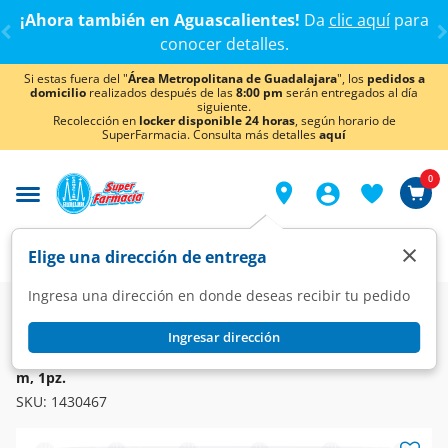
< div class="carousel-inner">
¡Ahora también en Aguascalientes!
Da
clic aquí
para
conocer detalles.
Si estas fuera del "
Área Metropolitana de Guadalajara
", los
pedidos a
domicilio
realizados después de las
8:00 pm
serán entregados al día
siguiente.
Recolección en
locker disponible 24 horas
, según horario de
SuperFarmacia. Consulta más detalles
aquí
0
×
Elige una dirección de entrega
Ingresa una dirección en donde deseas recibir tu pedido
Farmacia
Curaciones
Cintas y Parches Adhesivos
Ingresar dirección
CURITAS
Tela Adhesiva Curitas Impermeable Color Blanco 2.5 cm x 1
m, 1pz.
SKU:
1430467