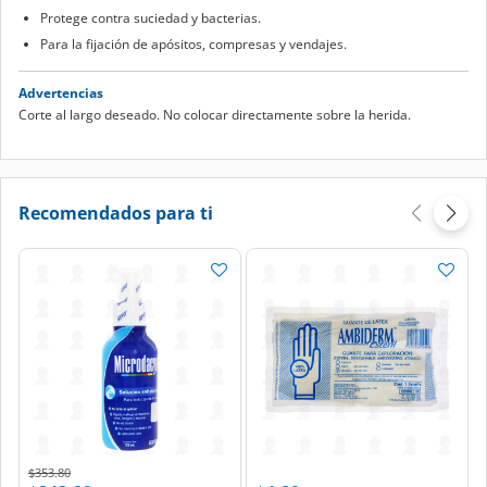
Protege contra suciedad y bacterias.
Para la fijación de apósitos, compresas y vendajes.
Advertencias
Corte al largo deseado. No colocar directamente sobre la herida.
Recomendados para ti
Price reduced from
to
$353.80