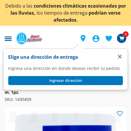
< div class="carousel-inner">
as
condiciones climáticas ocasionadas por
¡Ahora ta
as,
los tiempos de entrega
podrían verse
afectados.
0
×
Elige una dirección de entrega
Ingresa una dirección en donde deseas recibir tu pedido
Farmacia
Curaciones
Cintas y Parches Adhesivos
Ingresar dirección
CURITAS
Tela Adhesiva Curitas Impermeable Color Blanco 5 cm x 4.5
m, 1pz.
SKU:
1430459