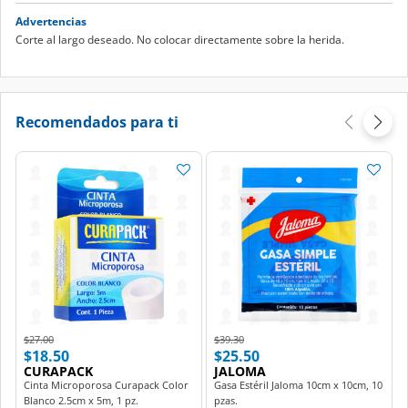
Advertencias
Corte al largo deseado. No colocar directamente sobre la herida.
Recomendados para ti
Price reduced from
to
Price reduced from
to
$27.00
$39.30
$18.50
$25.50
CURAPACK
JALOMA
Cinta Microporosa Curapack Color
Gasa Estéril Jaloma 10cm x 10cm, 10
Blanco 2.5cm x 5m, 1 pz.
pzas.