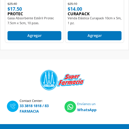
Price reduced from
to
Price reduced from
to
$25.40
$25.10
$17.50
$14.00
PROTEC
CURAPACK
Gasa Absorbente Estéril Protec
Venda Elástica Curapack 10cm x 5m,
7.5cm x 5cm, 10 pzas.
1 pz.
Agregar
Agregar
Contact Center:
Envíanos un
33 3818 1818
/
83
WhatsApp
FARMACIA