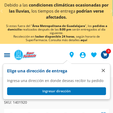
< div class="carousel-inner">
limáticas ocasionadas por
¡Ahora también en Aguasc
de entrega
podrían verse
conocer 
tados.
Si estas fuera del "
Área Metropolitana de Guadalajara
", los
pedidos a
domicilio
realizados después de las
8:00 pm
serán entregados al día
siguiente.
Recolección en
locker disponible 24 horas
, según horario de
SuperFarmacia. Consulta más detalles
aquí
0
×
Elige una dirección de entrega
Ingresa una dirección en donde deseas recibir tu pedido
Farmacia
Curaciones
Venditas
Ingresar dirección
CURITAS
Venditas Curitas Marvel, 20 pzas.
SKU:
1401920