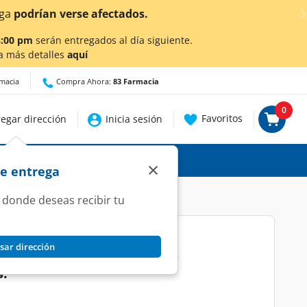
ascalientes!
Da
clic aquí
para conocer detalles.
8:00 pm
serán entregados al día siguiente.
a más detalles
aquí
rmacia
Compra Ahora:
83 Farmacia
0
Favoritos
egar dirección
Inicia sesión
×
de entrega
 donde deseas recibir tu
sar dirección
arbie con Diseños y Formas
s.