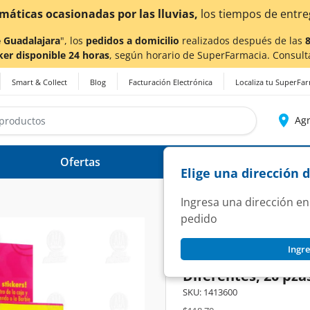
¡Ahora también en Agu
 Guadalajara
", los
pedidos a domicilio
realizados después de las
ker disponible 24 horas
, según horario de SuperFarmacia. Consult
Smart & Collect
Blog
Facturación Electrónica
Localiza tu SuperFa
Agr
Ofertas
Ayuda
Elige una dirección 
Ingresa una dirección en
pedido
LE ROY
Ingre
Venditas Le Roy B
Diferentes, 20 pza
SKU:
1413600