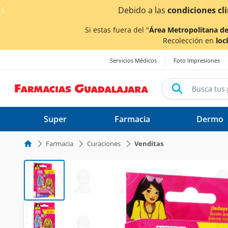
< div class="carousel-inner">
afectados.
Si estas fuera del "
Área Metropolitana de
Recolección en
loc
Servicios Médicos
Foto Impresiones
Super
Farmacia
Dermo
Farmacia
Curaciones
Venditas