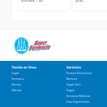
Estirada, 1 pz.
pzas.
Tienda en línea
Servicios
Super
Factura Electrónica
Farmacia
Remesa
Dermo
Super Giro
Ofertas
Pagos
Servicios Médicos
Foto Impresiones