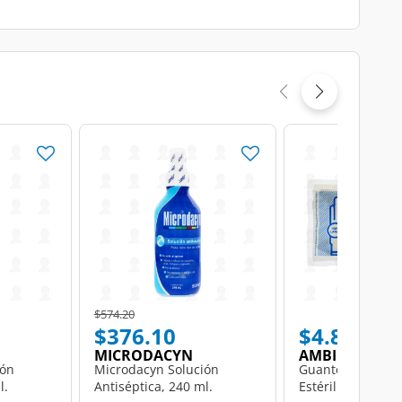
Price reduced from
to
$574.20
$376.10
$4.80
MICRODACYN
AMBIDERM
ión
Microdacyn Solución
Guante de Látex
l.
Antiséptica, 240 ml.
Estéril Mediano, 