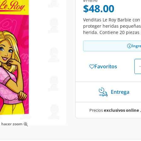
Price reduced from
to
$118.70
$48.00
Venditas Le Roy Barbie con
proteger heridas pequeñas g
herida. Contiene 20 piezas 
Ingr
Favoritos
Entrega
Precios
exclusivos online
,
ra hacer zoom