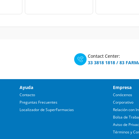
Contact Center:
33 3818 1818
/
83 FARM
Ayuda
Empresa
Contacto
Conócenos
Preguntas Frecuentes
Corporativo
Localizador de SuperFarmacias
Relación con In
Bolsa de Traba
Aviso de Priva
Términos y Co