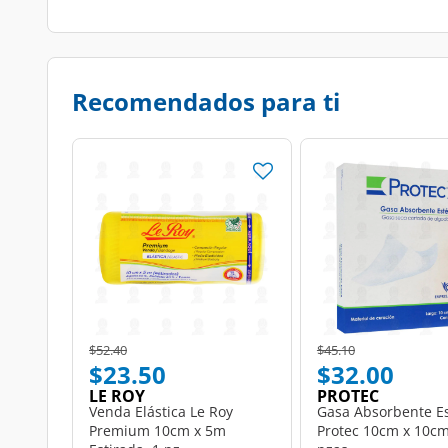
Recomendados para ti
Price reduced from
to
Price reduced from
to
$52.40
$45.10
$23.50
$32.00
LE ROY
PROTEC
Venda Elástica Le Roy
Gasa Absorbente Es
Premium 10cm x 5m
Protec 10cm x 10cm