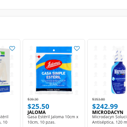
Price reduced from
to
Price reduced from
to
$39.30
$353.80
$25.50
$242.99
JALOMA
MICRODACYN
téril
Gasa Estéril Jaloma 10cm x
Microdacyn Soluc
, 10
10cm, 10 pzas.
Antiséptica, 120 m