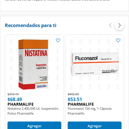
Recomendados para ti
Price reduced from
to
Price reduced from
to
$310.19
$492.69
$68.49
$53.51
PHARMALIFE
PHARMALIFE
Nistatina 2,400,000 UI, Suspensión
Fluconazol 150 mg, 1 Cápsula
Polvo Pharmalife.
Pharmalife.
Agregar
Agregar