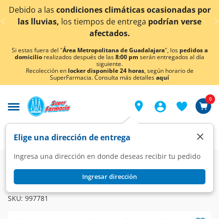
< div class="carousel-inner">
condiciones climáticas ocasionadas por
¡Ahora tambi
los tiempos de entrega
podrían verse
afectados.
Si estas fuera del "
Área Metropolitana de Guadalajara
", los
pedidos a
domicilio
realizados después de las
8:00 pm
serán entregados al día
siguiente.
Recolección en
locker disponible 24 horas
, según horario de
SuperFarmacia. Consulta más detalles
aquí
0
×
Elige una dirección de entrega
Ingresa una dirección en donde deseas recibir tu pedido
Farmacia
Dermatología
Antimicóticos
Ingresar dirección
FEMISAN
Femisan 3D 800mg/100mg, 3 Tabletas.
SKU:
997781