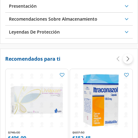
Presentación
Recomendaciones Sobre Almacenamiento
Leyendas De Protección
Recomendados para ti
Price reduced from
to
Price reduced from
to
$746.00
$607.50
$496.09
$152.48