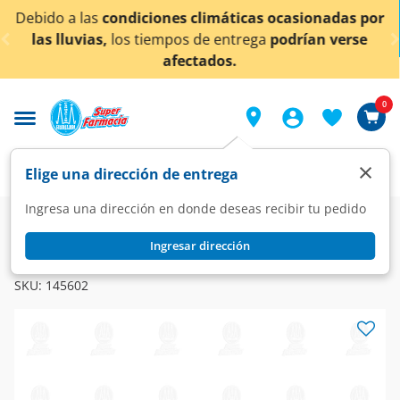
< div class="carousel-inner">
limáticas ocasionadas por
¡Ahora también en Aguasc
de entrega
podrían verse
conocer 
tados.
0
×
Elige una dirección de entrega
Ingresa una dirección en donde deseas recibir tu pedido
Farmacia
Dermatología
Antimicóticos
Ingresar dirección
ISOX
Isox 100 mg, 6 Cápsulas 1+1.
SKU:
145602