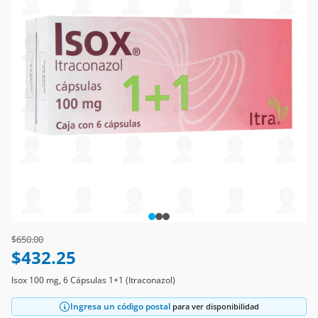
Price reduced from
to
$650.00
$432.25
Isox 100 mg, 6 Cápsulas 1+1 (Itraconazol)
Ingresa un código postal
para ver disponibilidad