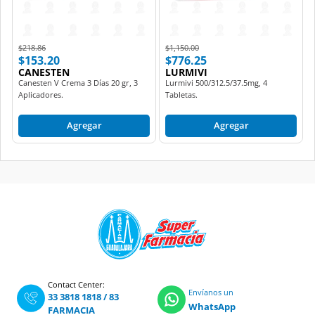
Price reduced from
to
Price reduced from
to
$218.86
$1,150.00
$153.20
$776.25
CANESTEN
LURMIVI
Canesten V Crema 3 Días 20 gr, 3
Lurmivi 500/312.5/37.5mg, 4
Aplicadores.
Tabletas.
Agregar
Agregar
Contact Center:
Envíanos un
33 3818 1818
/
83
WhatsApp
FARMACIA