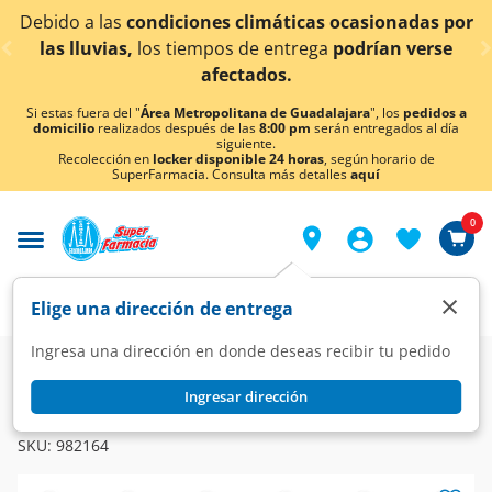
< div class="carousel-inner">
s climáticas ocasionadas por
¡Ahora también en Agu
s de entrega
podrían verse
conoc
ectados.
Si estas fuera del "
Área Metropolitana de Guadalajara
", los
pedidos a
domicilio
realizados después de las
8:00 pm
serán entregados al día
siguiente.
Recolección en
locker disponible 24 horas
, según horario de
SuperFarmacia. Consulta más detalles
aquí
0
×
Elige una dirección de entrega
Ingresa una dirección en donde deseas recibir tu pedido
Farmacia
Dermatología
Antimicóticos
Ingresar dirección
MYCELVAN
Mycelvan 250 mg, 30 Tabletas.
SKU:
982164