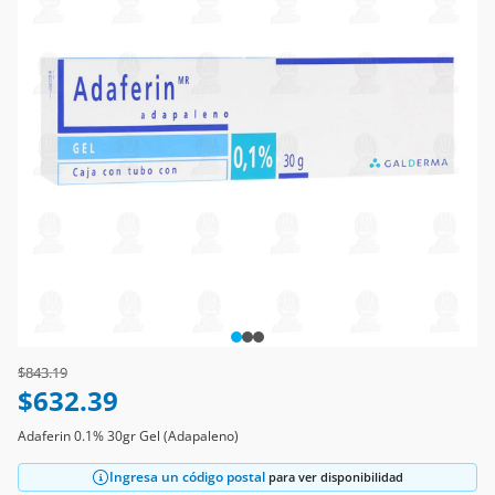
Price reduced from
to
$843.19
$632.39
Adaferin 0.1% 30gr Gel (Adapaleno)
Ingresa un código postal
para ver disponibilidad