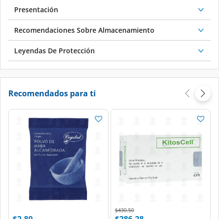
Presentación
Recomendaciones Sobre Almacenamiento
Leyendas De Protección
Recomendados para ti
Price reduced from
to
$430.50
$2.80
$286.28