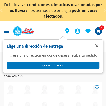
< div class="carousel-inner">
nes climáticas ocasionadas por
¡Ahora también en A
mpos de entrega
podrían verse
co
afectados.
0
×
Elige una dirección de entrega
Ingresa una dirección en donde deseas recibir tu pedido
Farmacia
Dermatología
Dermatología Especializada
Ingresar dirección
ADAFERIN
Adaferin Gel 0.1%, 30 gr.
SKU:
847500