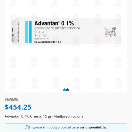
Price reduced from
to
$672.96
$454.25
Advantan 0.1% Crema, 15 gr (Metilprednisolona)
Ingresa un código postal
para ver disponibilidad