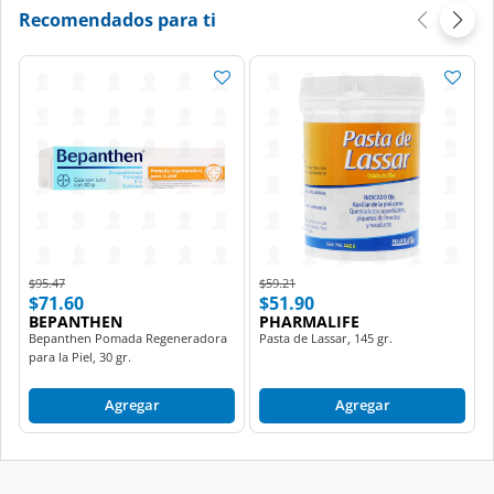
Recomendados para ti
Price reduced from
to
Price reduced from
to
$95.47
$59.21
$71.60
$51.90
BEPANTHEN
PHARMALIFE
Bepanthen Pomada Regeneradora
Pasta de Lassar, 145 gr.
para la Piel, 30 gr.
Agregar
Agregar