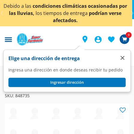
< div class="carousel-inner">
nes climáticas ocasionadas por
¡Ahora también en A
mpos de entrega
podrían verse
co
afectados.
0
×
Elige una dirección de entrega
Ingresa una dirección en donde deseas recibir tu pedido
Farmacia
Dermatología
Dermatología Especializada
Ingresar dirección
ADVANTAN
Advantan 0.1% Crema, 15 gr.
SKU:
848735