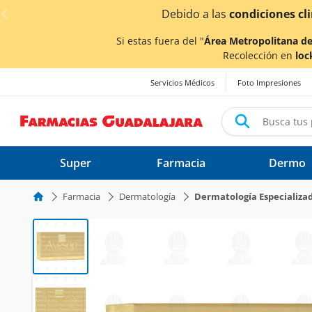
< div class="carousel-inner">
los tiempos de entrega
podrían verse afectados.
Si estas fuera del "
Área Metropolitana de
Recolección en
loc
Servicios Médicos
Foto Impresiones
Super
Farmacia
Dermo
Farmacia
Dermatología
Dermatología Especializa