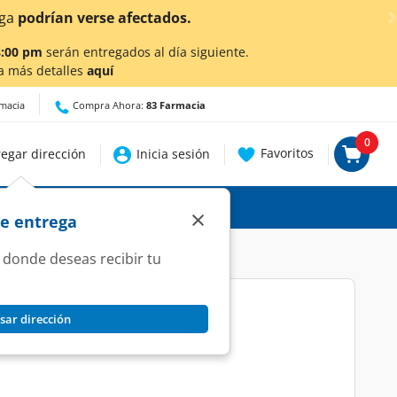
¡Ahora también en Aguascalientes!
Da
cli
8:00 pm
serán entregados al día siguiente.
a más detalles
aquí
rmacia
Compra Ahora:
83 Farmacia
0
Favoritos
egar dirección
Inicia sesión
×
de entrega
 donde deseas recibir tu
sar dirección
olimpiadora, 100 gr.