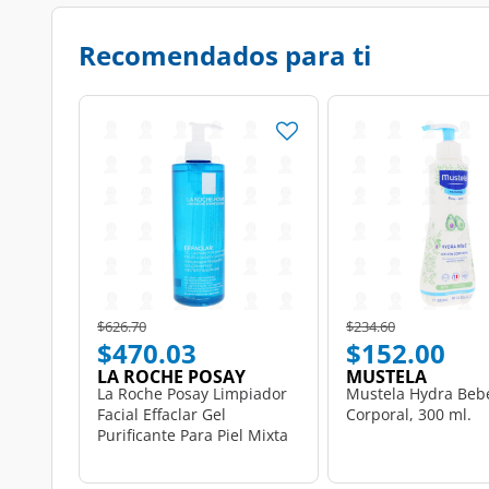
Recomendados para ti
Price reduced from
to
Price reduced from
to
$626.70
$234.60
$470.03
$152.00
LA ROCHE POSAY
MUSTELA
La Roche Posay Limpiador
Mustela Hydra Beb
Facial Effaclar Gel
Corporal, 300 ml.
Purificante Para Piel Mixta
a Grasa, 400 ml.