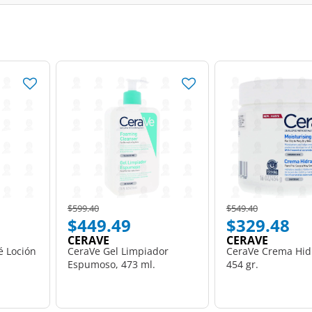
Price reduced from
to
Price reduced from
to
$599.40
$549.40
$449.49
$329.48
CERAVE
CERAVE
é Loción
CeraVe Gel Limpiador
CeraVe Crema Hid
Espumoso, 473 ml.
454 gr.