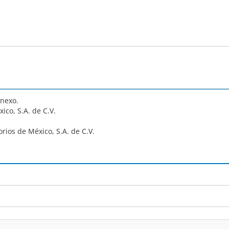
anexo.
co, S.A. de C.V.
os de México, S.A. de C.V.