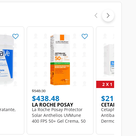
2 X 1
Price reduced from
to
$548.30
$438.48
$215.78
LA ROCHE POSAY
CETAPHIL
ratante,
La Roche Posay Protector
Cetaphil Barra
Solar Anthelios UVMune
Antibacterial
400 FPS 50+ Gel Crema, 50
Dermolimpiadora,
ml.