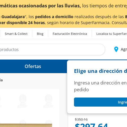
 Guadalajara
", los
pedidos a domicilio
realizados después de las
ker disponible 24 horas
, según horario de SuperFarmacia. Consult
Smart & Collect
Blog
Facturación Electrónica
Localiza tu SuperFa
Agr
Ofertas
Ayuda
Elige una dirección 
da
Ingresa una dirección en
pedido
AVESOP
Ingre
Avesop Barra Derm
SKU:
127434
Price reduced from
to
$350.16
$297.64