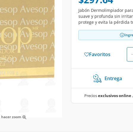
Jabón Dermolimpiador para p
suave y profunda sin irrit
protege y evita la pérdida 
Ingr
Favoritos
Entrega
Precios
exclusivos online
,
ra hacer zoom