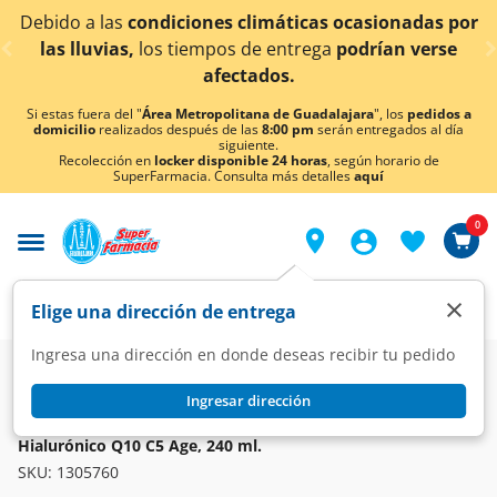
< div class="carousel-inner">
 a las
condiciones climáticas ocasionadas por
¡Ahora
luvias,
los tiempos de entrega
podrían verse
afectados.
Si estas fuera del "
Área Metropolitana de Guadalajara
", los
pedidos a
domicilio
realizados después de las
8:00 pm
serán entregados al día
siguiente.
Recolección en
locker disponible 24 horas
, según horario de
SuperFarmacia. Consulta más detalles
aquí
0
×
Elige una dirección de entrega
Ingresa una dirección en donde deseas recibir tu pedido
Farmacia
Dermatología
Dermatología Especializada
Ingresar dirección
IPHARMA
Crema con Péptidos Colágeno Enriquecido con Ácido
Hialurónico Q10 C5 Age, 240 ml.
SKU:
1305760