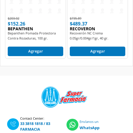
Price reduced from
to
Price reduced from
to
$203.02
$735.89
$152.26
$489.37
BEPANTHEN
RECOVERON
Bepanthen Pomada Protectora
Recoverón NC Crema
Contra Rozaduras, 100 gr.
0.05gr/0.004gr/1gr, 40 gr.
Agregar
Agregar
Contact Center:
Envíanos un
33 3818 1818
/
83
WhatsApp
FARMACIA