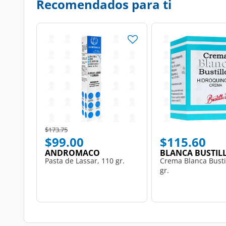
Recomendados para ti
Price reduced from
to
$173.75
$99.00
$115.60
ANDROMACO
BLANCA BUSTIL
Pasta de Lassar, 110 gr.
Crema Blanca Bustil
gr.