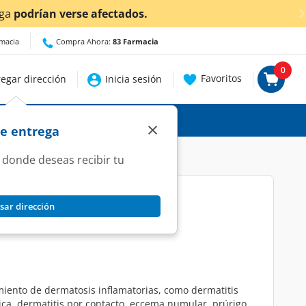
entes!
Da
clic aquí
para conocer detalles.
rmacia
Compra Ahora:
83 Farmacia
0
Favoritos
egar dirección
Inicia sesión
×
de entrega
 donde deseas recibir tu
sar dirección
.05%, 30 gr.
amiento de dermatosis inflamatorias, como dermatitis
ica, dermatitis por contacto, eccema numular, prúrigo