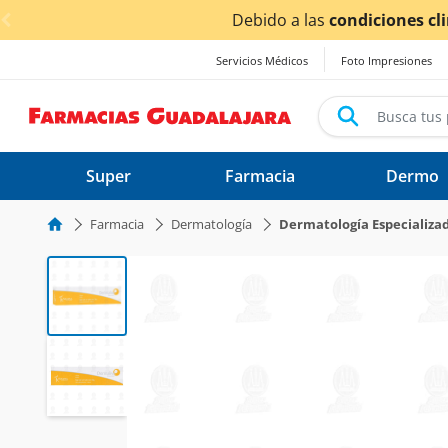
< div class="carousel-inner">
dos.
Servicios Médicos
Foto Impresiones
Super
Farmacia
Dermo
Farmacia
Dermatología
Dermatología Especializa