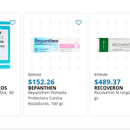
Price reduced from
to
Price reduced from
to
$203.02
$735.89
$152.26
$489.37
LOS
BEPANTHEN
RECOVERON
los, 40
Bepanthen Pomada
Recoverón N Ungü
Protectora Contra
gr.
Rozaduras, 100 gr.