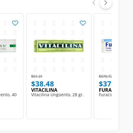
Price reduced from
to
Price reduced from
to
$51.31
$570.72
$38.48
$379.53
VITACILINA
FURACIN
ento, 40
Vitacilina Ungüento, 28 gr.
Furacin Pomada, 