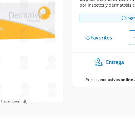
por insectos y dermatosis c
Ingr
Favoritos
Entrega
Precios
exclusivos online
,
ra hacer zoom