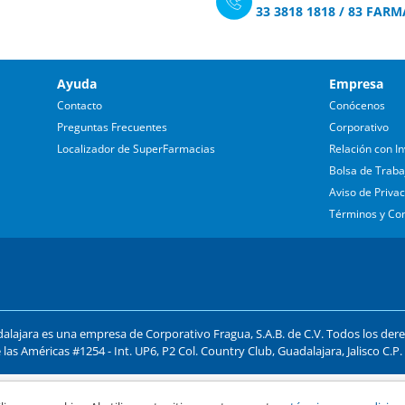
33 3818 1818
/
83 FARM
Ayuda
Empresa
Contacto
Conócenos
Preguntas Frecuentes
Corporativo
Localizador de SuperFarmacias
Relación con In
Bolsa de Traba
Aviso de Priva
Términos y Co
lajara es una empresa de Corporativo Fragua, S.A.B. de C.V. Todos los der
 las Américas #1254 - Int. UP6, P2 Col. Country Club, Guadalajara, Jalisco C.P
ago y compra segura