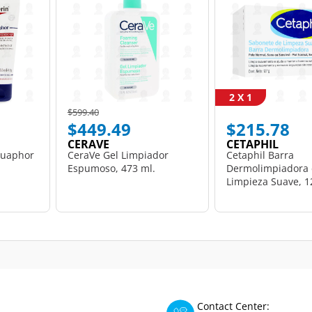
2 X 1
Price reduced from
to
$599.40
$449.49
$215.78
CERAVE
CETAPHIL
quaphor
CeraVe Gel Limpiador
Cetaphil Barra
Espumoso, 473 ml.
Dermolimpiadora
Limpieza Suave, 1
Contact Center: