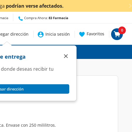
¡Ahora también e
rmacia
Compra Ahora:
83 Farmacia
0
Favoritos
egar dirección
Inicia sesión
×
de entrega
 donde deseas recibir tu
sar dirección
el Atópica, 250 ml.
a. Envase con 250 mililitros.