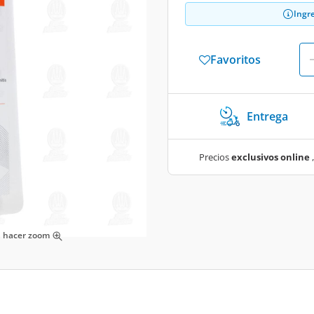
Ingr
Favoritos
Entrega
Precios
exclusivos online
,
ra hacer zoom