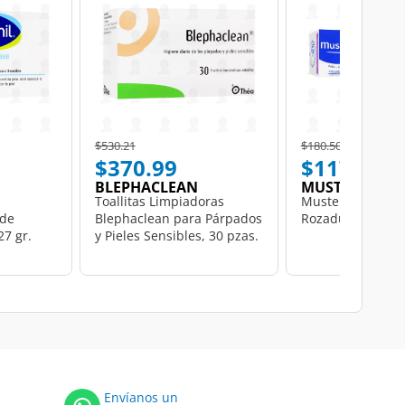
Price reduced from
to
Price reduced from
to
$530.21
$180.50
$370.99
$117.00
BLEPHACLEAN
MUSTELA
Toallitas Limpiadoras
Mustela Crema C
 de
Blephaclean para Párpados
Rozaduras, 108 g
27 gr.
y Pieles Sensibles, 30 pzas.
Envíanos un