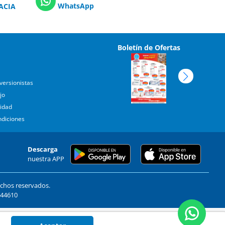
WhatsApp
ACIA
Boletín de Ofertas
versionistas
jo
cidad
ndiciones
Descarga
nuestra APP
echos reservados.
. 44610