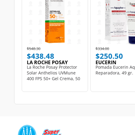
Price reduced from
to
Price reduced from
to
$548.30
$334.00
$438.48
$250.50
LA ROCHE POSAY
EUCERIN
La Roche Posay Protector
Pomada Eucerin A
Solar Anthelios UVMune
Reparadora, 49 gr.
400 FPS 50+ Gel Crema, 50
ml.