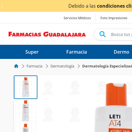
< div class="carousel-inner">
ionadas por las lluvias,
los tiempos de entrega
podrían v
Servicios Médicos
Foto Impresiones
Super
Farmacia
Dermo
Farmacia
Dermatología
Dermatología Especializa