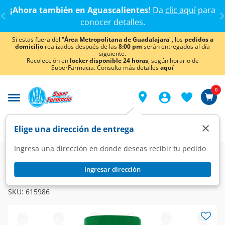
< div class="carousel-inner">
¡Ahora también en Aguascalientes!
Da
clic aquí
para
conocer detalles.
Si estas fuera del "
Área Metropolitana de Guadalajara
", los
pedidos a
domicilio
realizados después de las
8:00 pm
serán entregados al día
siguiente.
Recolección en
locker disponible 24 horas
, según horario de
SuperFarmacia. Consulta más detalles
aquí
0
×
Elige una dirección de entrega
Ingresa una dirección en donde deseas recibir tu pedido
Farmacia
Dermatología
Dermatología Especializada
Ingresar dirección
OLEODERM
Oleoderm Crema Solar, 225 ml.
SKU:
615986