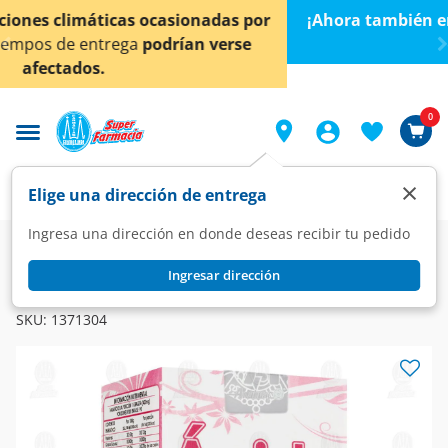
< div class="carousel-inner">
¡Ahora también en Aguascalientes!
Da
clic aquí
para
conocer detalles.
0
×
Elige una dirección de entrega
Ingresa una dirección en donde deseas recibir tu pedido
Farmacia
Vitaminas y Suplementos
Multivitaminas
Ingresar dirección
ANAHUAC
Ácido Fólico 400 mg, 90 Grageas.
SKU:
1371304