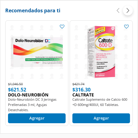
Recomendados para ti
Price reduced from
to
Price reduced from
to
$1,046.50
$421.74
$621.52
$316.30
DOLO-NEUROBIÓN
CALTRATE
Dolo-Neurobión DC 3 Jeringas
Caltrate Suplemento de Calcio 600
Prellenadas 3 ml, Agujas
+D 600mg/400UI, 60 Tabletas.
Desechables.
Agregar
Agregar