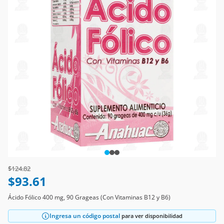
Price reduced from
to
$124.82
$93.61
Ácido Fólico 400 mg, 90 Grageas (Con Vitaminas B12 y B6)
Ingresa un código postal
para ver disponibilidad