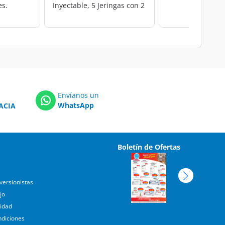
es.
Inyectable, 5 Jeringas con 2
ml c/u.
Envíanos un
WhatsApp
ACIA
Boletín de Ofertas
versionistas
jo
cidad
ndiciones