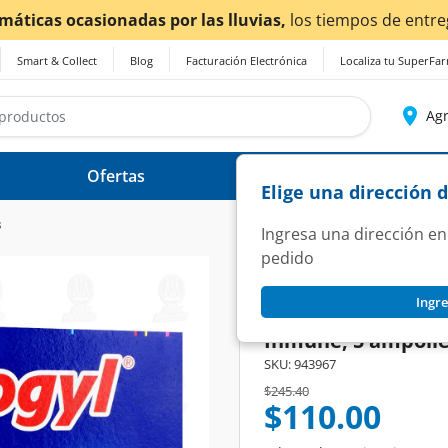
Smart & Collect
Blog
Facturación Electrónica
Localiza tu SuperFa
Agr
Ofertas
Ayuda
Elige una dirección 
s
Ingresa una dirección en
pedido
ADEROGYL
Ingre
Aderogyl con Vitam
Inmune, 5 ampollet
SKU:
943967
Price reduced from
to
$245.40
$110.00