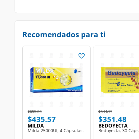
Recomendados para ti
Price reduced from
to
Price reduced from
to
$655.00
$544.17
$435.57
$351.48
MILDA
BEDOYECTA
Milda 25000UI, 4 Cápsulas.
Bedoyecta, 30 Cáps