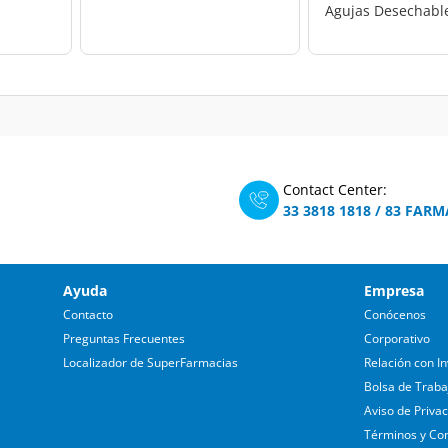
Agujas Desechabl
Contact Center:
33 3818 1818
/
83 FARM
Ayuda
Empresa
Contacto
Conócenos
Preguntas Frecuentes
Corporativo
Localizador de SuperFarmacias
Relación con In
Bolsa de Traba
Aviso de Priva
Términos y Co