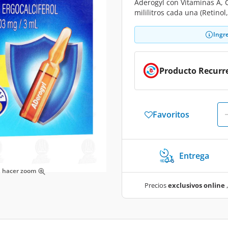
Aderogyl con Vitaminas A, 
mililitros cada una (Retinol
Ingr
Producto Recurr
Favoritos
Entrega
ra hacer zoom
Precios
exclusivos online
,