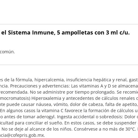
 el Sistema Inmune, 5 ampolletas con 3 ml c/u.
o común.
de la fórmula, hipercalcemia, insuficiencia hepática y renal, gastr
cia. Precauciones y advertencias: Las vitaminas A y D se almacena
s recomendada. No se administre por tiempo prolongado. Se recomi
mocromatosis) Hiperoxalemia y antecedentes de cálculos renales d
te puede causar náusea, vómito, dolor de cabeza, falta de apetito,
 En algunos casos la vitamina C favorece la formación de cálculos 
 antes de tomar aderogyl. Ingesta accidental o sobredosis: Dolor d
dificultad para conciliar el sueño. En estos casos, se debe suspend
o. No se deje al alcance de los niños. Consérvese a no más de 30°
ncia@cofepris.gob.mx.