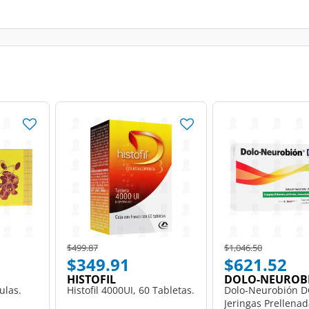
Price reduced from
to
Price reduced from
to
$499.87
$1,046.50
$349.91
$621.52
HISTOFIL
DOLO-NEUROB
ulas.
Histofil 4000UI, 60 Tabletas.
Dolo-Neurobión D
Jeringas Prellenad