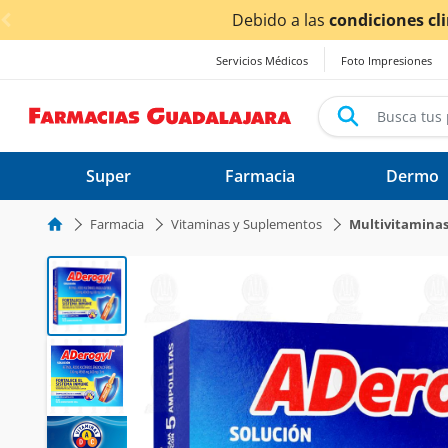
< div class="carousel-inner">
lluvias,
los tiempos de entrega
podrían verse afectados.
Servicios Médicos
Foto Impresiones
Super
Farmacia
Dermo
Farmacia
Vitaminas y Suplementos
Multivitamina