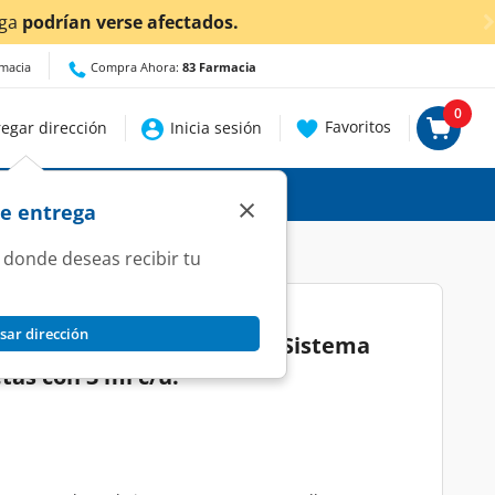
¡Ahora también en Aguascaliente
rmacia
Compra Ahora:
83 Farmacia
0
Favoritos
egar dirección
Inicia sesión
×
de entrega
 donde deseas recibir tu
sar dirección
inas A, C y D Fortalece el Sistema
as con 3 ml c/u.