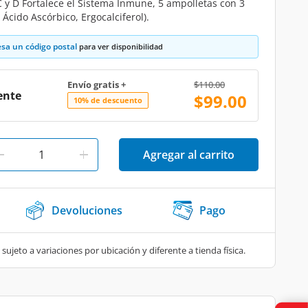
C y D Fortalece el Sistema Inmune, 5 ampolletas con 3
, Ácido Ascórbico, Ergocalciferol).
esa un código postal
para ver disponibilidad
Price reduced from
to
Envío gratis +
$110.00
ente
$99.00
10% de descuento
Agregar al carrito
Devoluciones
Pago
 sujeto a variaciones por ubicación y diferente a tienda física.