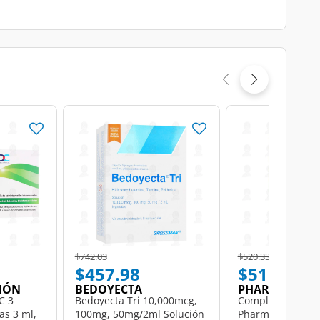
Price reduced from
to
Price reduced from
to
$742.03
$520.33
$457.98
$51.88
IÓN
BEDOYECTA
PHARMALIFE
C 3
Bedoyecta Tri 10,000mcg,
Complejo B, 30 T
as 3 ml,
100mg, 50mg/2ml Solución
Pharmalife.