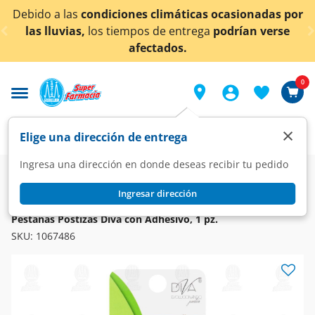
< div class="carousel-inner">
 las
condiciones climáticas ocasionadas por
¡Ahora 
vias,
los tiempos de entrega
podrían verse
afectados.
0
×
Elige una dirección de entrega
Ingresa una dirección en donde deseas recibir tu pedido
Super
Higiene y Belleza
Cosméticos
Accesorios para Maquillaje
Ingresar dirección
DIVA
Pestañas Postizas Diva con Adhesivo, 1 pz.
SKU:
1067486