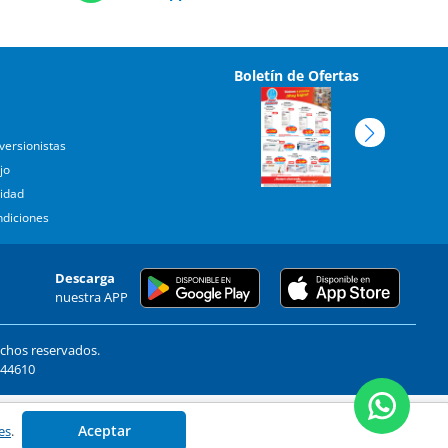
Boletín de Ofertas
versionistas
jo
cidad
ndiciones
Descarga
nuestra APP
echos reservados.
. 44610
Aceptar
es
.