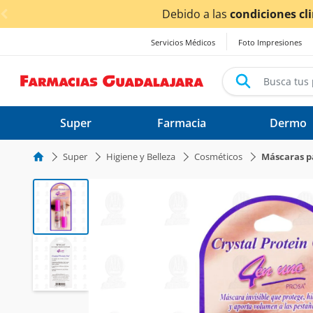
< div class="carousel-inner">
entrega
podrían verse afectados.
Servicios Médicos
Foto Impresiones
Super
Farmacia
Dermo
Super
Higiene y Belleza
Cosméticos
Máscaras p