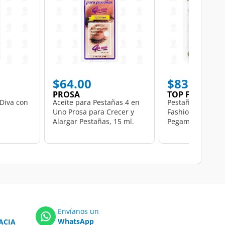
$64.00
$83.00
PROSA
TOP FASHION
 Diva con
Aceite para Pestañas 4 en
Pestañas de Lujo
Uno Prosa para Crecer y
Fashion en Pares
Alargar Pestañas, 15 ml.
Pegamento Gratis
Envíanos un
WhatsApp
ACIA