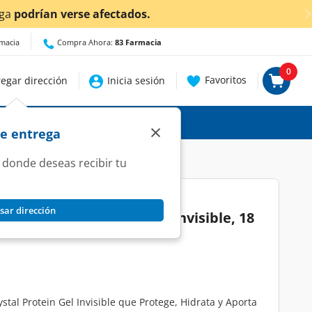
Ahora también en Aguascalientes!
Da
clic aquí
para conoce
rmacia
Compra Ahora:
83 Farmacia
0
Favoritos
egar dirección
Inicia sesión
×
de entrega
 donde deseas recibir tu
sar dirección
 Uno Crystal Protein Gel Invisible, 18
tal Protein Gel Invisible que Protege, Hidrata y Aporta