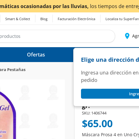
¡
Smart & Collect
Blog
Facturación Electrónica
Localiza tu SuperFa
Agr
Ofertas
Ayuda
Elige una dirección 
ara Pestañas
Ingresa una dirección en
pedido
PROSA
Ingre
Máscara Prosa 4 en
gr.
SKU:
1406744
$65.00
Máscara Prosa 4 en Uno Crys