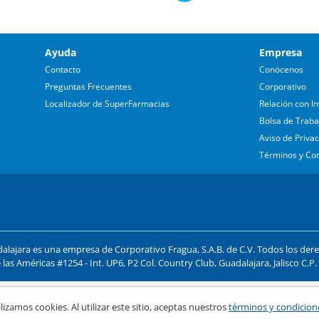
Ayuda
Empresa
Contacto
Conócenos
Preguntas Frecuentes
Corporativo
Localizador de SuperFarmacias
Relación con In
Bolsa de Traba
Aviso de Priva
Términos y Co
lajara es una empresa de Corporativo Fragua, S.A.B. de C.V. Todos los der
 las Américas #1254 - Int. UP6, P2 Col. Country Club, Guadalajara, Jalisco C.P
ago y compra segura
lizamos cookies. Al utilizar este sitio, aceptas nuestros
términos y condicion