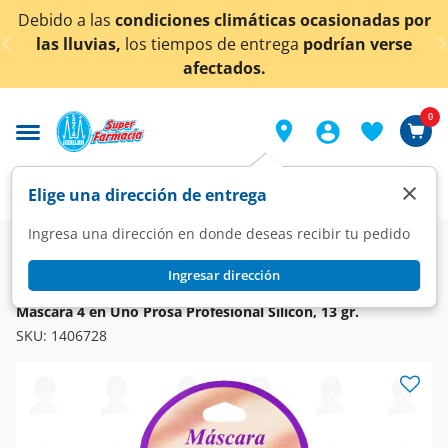
< div class="carousel-inner">
nes climáticas ocasionadas por
¡Ahora también en A
mpos de entrega
podrían verse
co
afectados.
0
×
Elige una dirección de entrega
Ingresa una dirección en donde deseas recibir tu pedido
Super
Higiene y Belleza
Cosméticos
Máscaras para Pestañas
Ingresar dirección
PROSA
Máscara 4 en Uno Prosa Profesional Silicón, 13 gr.
SKU:
1406728