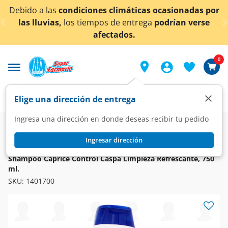
< div class="carousel-inner">
condiciones climáticas ocasionadas por
¡Ahora tambi
los tiempos de entrega
podrían verse
afectados.
0
×
Elige una dirección de entrega
Ingresa una dirección en donde deseas recibir tu pedido
Super
Higiene y Belleza
Cuidado del Cabello
Shampoo
Ingresar dirección
PALMOLIVE
Shampoo Caprice Control Caspa Limpieza Refrescante, 750
ml.
SKU:
1401700