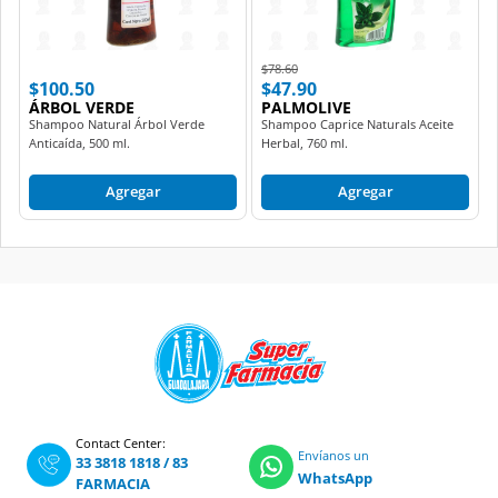
Price reduced from
to
$78.60
$100.50
$47.90
ÁRBOL VERDE
PALMOLIVE
Shampoo Natural Árbol Verde
Shampoo Caprice Naturals Aceite
Anticaída, 500 ml.
Herbal, 760 ml.
Agregar
Agregar
Contact Center:
Envíanos un
33 3818 1818
/
83
WhatsApp
FARMACIA