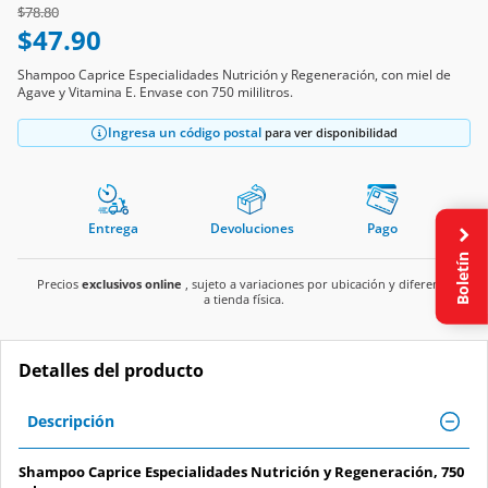
Price reduced from
to
$78.80
$47.90
Shampoo Caprice Especialidades Nutrición y Regeneración, con miel de
Agave y Vitamina E. Envase con 750 mililitros.
Ingresa un código postal
para ver disponibilidad
Entrega
Devoluciones
Pago
Boletín
Precios
exclusivos online
, sujeto a variaciones por ubicación y diferente
a tienda física.
Detalles del producto
Descripción
Shampoo Caprice Especialidades Nutrición y Regeneración, 750