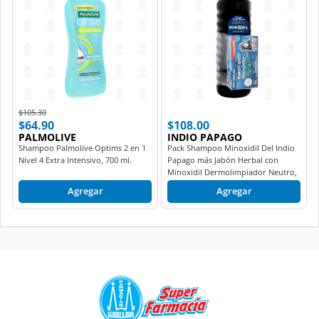
Price reduced from
to
$105.30
$64.90
$108.00
PALMOLIVE
INDIO PAPAGO
Shampoo Palmolive Optims 2 en 1
Pack Shampoo Minoxidil Del Indio
Nivel 4 Extra Intensivo, 700 ml.
Papago más Jabón Herbal con
Minoxidil Dermolimpiador Neutro,
2 pzas.
Agregar
Agregar