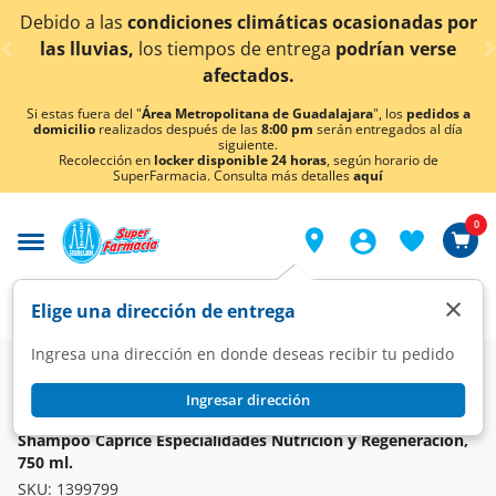
< div class="carousel-inner">
diciones climáticas ocasionadas por
¡Ahora también
s tiempos de entrega
podrían verse
afectados.
Si estas fuera del "
Área Metropolitana de Guadalajara
", los
pedidos a
domicilio
realizados después de las
8:00 pm
serán entregados al día
siguiente.
Recolección en
locker disponible 24 horas
, según horario de
SuperFarmacia. Consulta más detalles
aquí
0
×
Elige una dirección de entrega
Ingresa una dirección en donde deseas recibir tu pedido
Super
Higiene y Belleza
Cuidado del Cabello
Shampoo
Ingresar dirección
PALMOLIVE
Shampoo Caprice Especialidades Nutrición y Regeneración,
750 ml.
SKU:
1399799