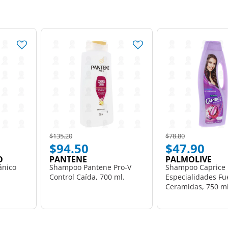
Price reduced from
to
Price reduced from
to
$135.20
$78.80
$94.50
$47.90
O
PANTENE
PALMOLIVE
ánico
Shampoo Pantene Pro-V
Shampoo Caprice
Control Caída, 700 ml.
Especialidades Fue
Ceramidas, 750 ml