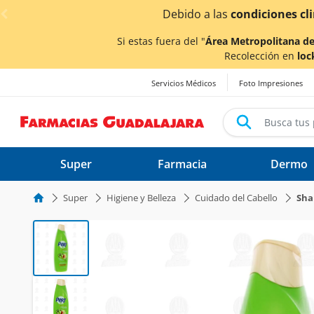
< div class="carousel-inner">
dos.
Si estas fuera del "
Área Metropolitana de
Recolección en
loc
Servicios Médicos
Foto Impresiones
Super
Farmacia
Dermo
Super
Higiene y Belleza
Cuidado del Cabello
Sh