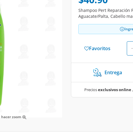
Shampoo Pert Reparación P
Aguacate/Palta, Cabello mal
Ingr
Favoritos
Entrega
Precios
exclusivos online
,
ra hacer zoom