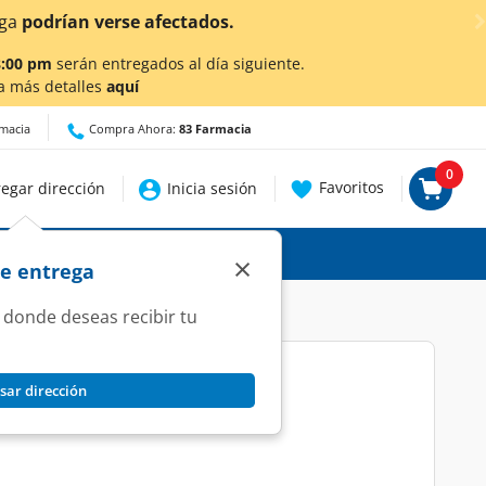
entes!
Da
clic aquí
para conocer detalles.
8:00 pm
serán entregados al día siguiente.
a más detalles
aquí
rmacia
Compra Ahora:
83 Farmacia
0
Favoritos
egar dirección
Inicia sesión
×
de entrega
 donde deseas recibir tu
sar dirección
ración Profunda, 650 ml.