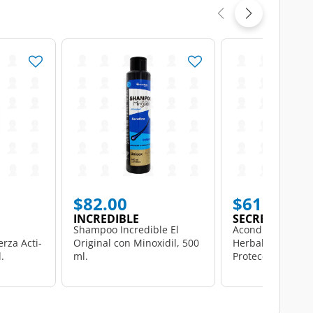
$82.00
$61.50
INCREDIBLE
SECRETO HER
Shampoo Incredible El
Acondicionador 
rza Acti-
Original con Minoxidil, 500
Herbal Crecimien
.
ml.
Protección Total 
de Caballo y Jalea