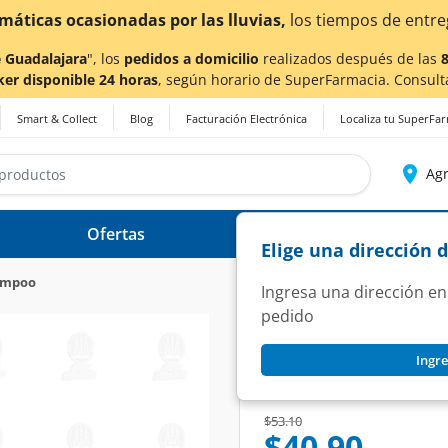
¡Ahora también en Aguascali
 Guadalajara
", los
pedidos a domicilio
realizados después de las
ker disponible 24 horas
, según horario de SuperFarmacia. Consult
Smart & Collect
Blog
Facturación Electrónica
Localiza tu SuperFa
Agr
Ofertas
Ayuda
Elige una dirección 
ampoo
Ingresa una dirección en
pedido
PERT
Ingre
Shampoo Pert Repa
SKU:
1268880
Price reduced from
to
$53.10
$40.90