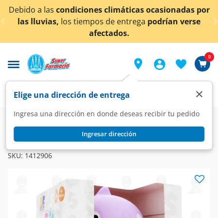
< div class="carousel-inner">
Debido a las
condiciones climáticas ocasionadas por
las lluvias,
los tiempos de entrega
podrían verse
afectados.
0
×
Elige una dirección de entrega
Ingresa una dirección en donde deseas recibir tu pedido
Super
Juguetería
Juegos de Creatividad
Ingresar dirección
BF TOYS
Alcancía Pato BF Toys, 1 pz.
SKU:
1412906