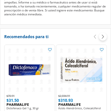
ampollas. Informe a su médico o farmacéutico antes de usar si está
tomando, o ha tomado recientemente, cualquier medicamento regular de
prescripción o de venta libre. Si usted ingiere este medicamento: Busque
atención médica inmediata.
Recomendados para ti
Price reduced from
to
Price reduced from
to
$70.91
$2,034.91
$31.50
$310.93
PHARMALIFE
PHARMALIFE
Diclofenaco Gel 1 g, 30 gr
Ácido Alendrónico, Colecalciferol