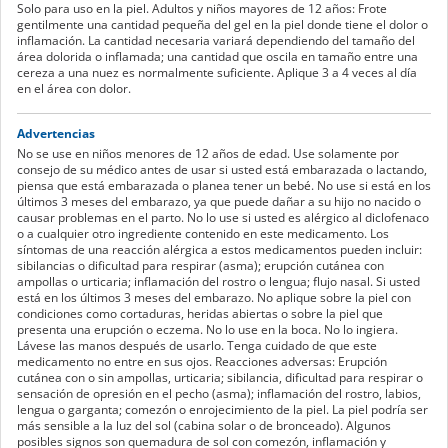
Solo para uso en la piel. Adultos y niños mayores de 12 años: Frote
gentilmente una cantidad pequeña del gel en la piel donde tiene el dolor o
inflamación. La cantidad necesaria variará dependiendo del tamaño del
área dolorida o inflamada; una cantidad que oscila en tamaño entre una
cereza a una nuez es normalmente suficiente. Aplique 3 a 4 veces al día
en el área con dolor.
Advertencias
No se use en niños menores de 12 años de edad. Use solamente por
consejo de su médico antes de usar si usted está embarazada o lactando,
piensa que está embarazada o planea tener un bebé. No use si está en los
últimos 3 meses del embarazo, ya que puede dañar a su hijo no nacido o
causar problemas en el parto. No lo use si usted es alérgico al diclofenaco
o a cualquier otro ingrediente contenido en este medicamento. Los
síntomas de una reacción alérgica a estos medicamentos pueden incluir:
sibilancias o dificultad para respirar (asma); erupción cutánea con
ampollas o urticaria; inflamación del rostro o lengua; flujo nasal. Si usted
está en los últimos 3 meses del embarazo. No aplique sobre la piel con
condiciones como cortaduras, heridas abiertas o sobre la piel que
presenta una erupción o eczema. No lo use en la boca. No lo ingiera.
Lávese las manos después de usarlo. Tenga cuidado de que este
medicamento no entre en sus ojos. Reacciones adversas: Erupción
cutánea con o sin ampollas, urticaria; sibilancia, dificultad para respirar o
sensación de opresión en el pecho (asma); inflamación del rostro, labios,
lengua o garganta; comezón o enrojecimiento de la piel. La piel podría ser
más sensible a la luz del sol (cabina solar o de bronceado). Algunos
posibles signos son quemadura de sol con comezón, inflamación y