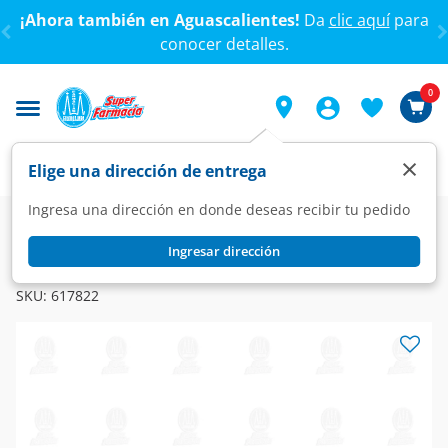
< div class="carousel-inner">
¡Ahora también en Aguascalientes!
Da
clic aquí
para
conocer detalles.
0
×
Elige una dirección de entrega
Ingresa una dirección en donde deseas recibir tu pedido
Farmacia
Medicina
Dolor
Analgésicos
Ingresar dirección
VOLTAREN
Voltaren Emulgel 1.16% Gel, 50 gr.
SKU:
617822