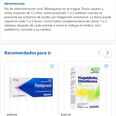
Advertencias
Vía de administración: oral. Mastíquese no se trague. Dosis adultos y
niños mayores de 12 años: como antiácido: 1 o 2 tabletas cuando se
presente los síntomas de acidez y/o indigestión estomacal. La dosis puede
repetirse cada 1 o 2 horas. Como fuete complementaria de calcio: 1 o 2
tabletas después de cada comida o como lo indique el médico. Uso
pediátrico: consulte a su médico.
Recomendados para ti
Price reduced from
to
Price reduced from
to
$439.84
$141.75