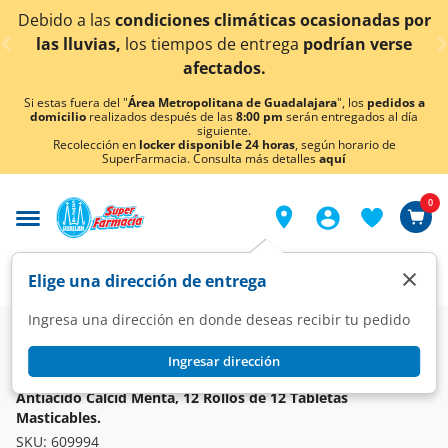
< div class="carousel-inner">
as
condiciones climáticas ocasionadas por
¡Ahora ta
as,
los tiempos de entrega
podrían verse
afectados.
Si estas fuera del "
Área Metropolitana de Guadalajara
", los
pedidos a
domicilio
realizados después de las
8:00 pm
serán entregados al día
siguiente.
Recolección en
locker disponible 24 horas
, según horario de
SuperFarmacia. Consulta más detalles
aquí
0
×
Elige una dirección de entrega
Ingresa una dirección en donde deseas recibir tu pedido
Farmacia
Medicina
Digestivo
Antiácidos y Antigástricos
Ingresar dirección
CALCID
Antiácido Calcid Menta, 12 Rollos de 12 Tabletas
Masticables.
SKU:
609994