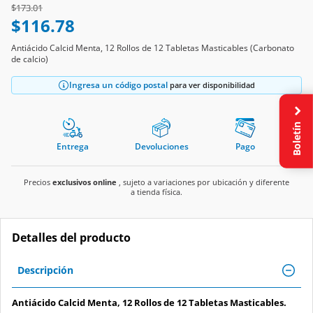
Price reduced from
to
$173.01
$116.78
Antiácido Calcid Menta, 12 Rollos de 12 Tabletas Masticables (Carbonato
de calcio)
Ingresa un código postal
para ver disponibilidad
Boletín
Entrega
Devoluciones
Pago
Precios
exclusivos online
, sujeto a variaciones por ubicación y diferente
a tienda física.
Detalles del producto
Descripción
Antiácido Calcid Menta, 12 Rollos de 12 Tabletas Masticables.