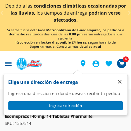
< div class="carousel-inner">
ciones climáticas ocasionadas por
¡Ahora también e
tiempos de entrega
podrían verse
afectados.
Si estas fuera del "
Área Metropolitana de Guadalajara
", los
pedidos a
domicilio
realizados después de las
8:00 pm
serán entregados al día
siguiente.
Recolección en
locker disponible 24 horas
, según horario de
SuperFarmacia. Consulta más detalles
aquí
0
×
Elige una dirección de entrega
Ingresa una dirección en donde deseas recibir tu pedido
Farmacia
Medicina
Digestivo
Antiácidos y Antigástricos
Ingresar dirección
PHARMALIFE
Esomeprazol 40 mg, 14 Tabletas Pharmalife.
SKU:
1357514