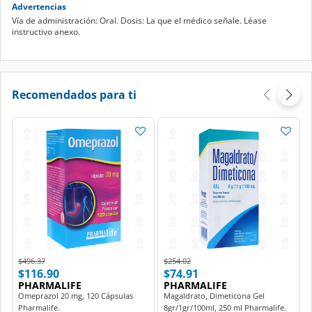
Advertencias
Vía de administración: Oral. Dosis: La que el médico señale. Léase
instructivo anexo.
Recomendados para ti
Price reduced from
to
Price reduced from
to
$496.37
$254.02
$116.90
$74.91
PHARMALIFE
PHARMALIFE
Omeprazol 20 mg, 120 Cápsulas
Magaldrato, Dimeticona Gel
Pharmalife.
8gr/1gr/100ml, 250 ml Pharmalife.