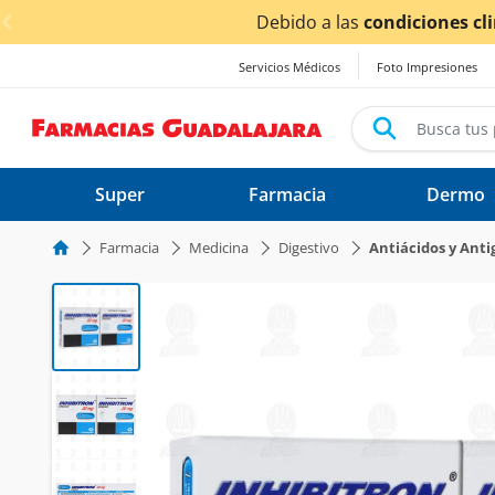
< div class="carousel-inner">
Debido a las
condiciones climáticas ocasionadas por las
Servicios Médicos
Foto Impresiones
Super
Farmacia
Dermo
Farmacia
Medicina
Digestivo
Antiácidos y Anti