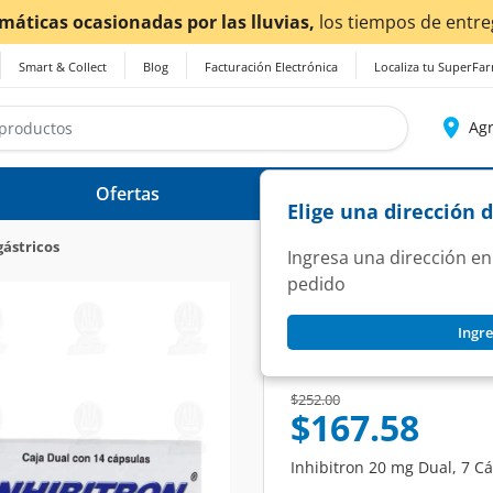
 lluvias,
los tiempos de entrega
podrían verse afectados
Smart & Collect
Blog
Facturación Electrónica
Localiza tu SuperFa
Agr
Ofertas
Ayuda
Elige una dirección 
gástricos
Ingresa una dirección en
pedido
INHIBITRON
Ingre
Inhibitron 20 mg D
SKU:
900478
Price reduced from
to
$252.00
$167.58
Inhibitron 20 mg Dual, 7 C