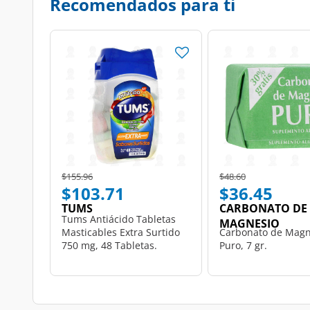
Recomendados para ti
Price reduced from
to
Price reduced from
to
$155.96
$48.60
$103.71
$36.45
TUMS
CARBONATO DE
Tums Antiácido Tabletas
MAGNESIO
Masticables Extra Surtido
Carbonato de Magn
750 mg, 48 Tabletas.
Puro, 7 gr.