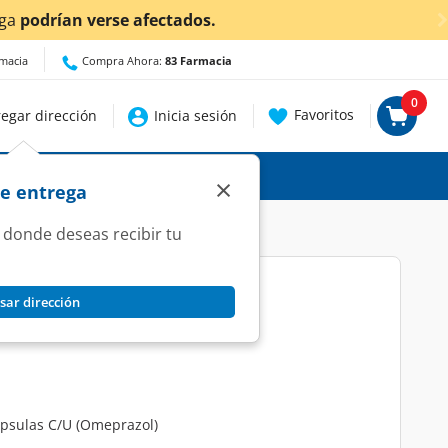
.
rmacia
Compra Ahora:
83 Farmacia
0
Favoritos
egar dirección
Inicia sesión
×
de entrega
 donde deseas recibir tu
sar dirección
ual, 7 Cápsulas C/U.
ápsulas C/U (Omeprazol)