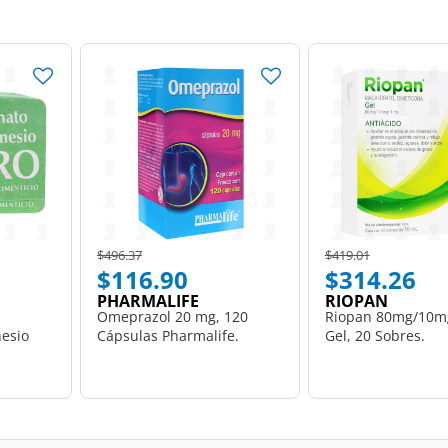
Price reduced from
to
Price reduced from
to
$496.37
$419.01
$116.90
$314.26
PHARMALIFE
RIOPAN
Omeprazol 20 mg, 120
Riopan 80mg/10m
Cápsulas Pharmalife.
Gel, 20 Sobres.
esio