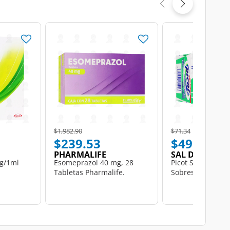
Price reduced from
to
Price reduced from
to
$1,982.90
$71.34
$239.53
$49.94
PHARMALIFE
SAL DE UVAS
g/1ml
Esomeprazol 40 mg, 28
Picot Sal de Uvas
Tabletas Pharmalife.
Sobres.