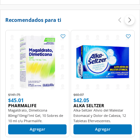
Recomendados para ti
Price reduced from
to
Price reduced from
to
$141.75
$60.07
$45.01
$42.05
PHARMALIFE
ALKA SELTZER
Magaldrato, Dimeticona
Alka-Seltzer Alivio del Malestar
80mg/10mg/1ml Gel, 10 Sobres de
Estomacal y Dolor de Cabeza, 12
10 ml c/u Pharmalife.
Tabletas Efervescentes.
Agregar
Agregar