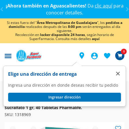
< div class="carousel-inner">
¡Ahora también en Aguascalientes!
Da
clic aquí
para
conocer detalles.
Si estas fuera del "
Área Metropolitana de Guadalajara
", los
pedidos a
domicilio
realizados después de las
8:00 pm
serán entregados al día
siguiente.
Recolección en
locker disponible 24 horas
, según horario de
SuperFarmacia. Consulta más detalles
aquí
0
×
Elige una dirección de entrega
Ingresa una dirección en donde deseas recibir tu pedido
Farmacia
Medicina
Digestivo
Antiácidos y Antigástricos
Ingresar dirección
PHARMALIFE
Sucralfato 1 gr, 40 Tabletas Pharmalife.
SKU:
1318969