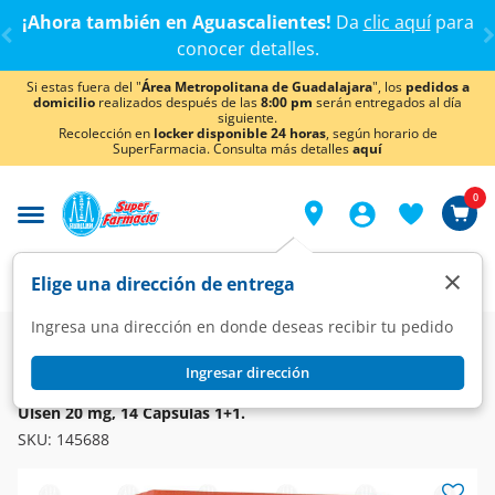
< div class="carousel-inner">
¡Ahora también en Aguascalientes!
Da
clic aquí
para
conocer detalles.
Si estas fuera del "
Área Metropolitana de Guadalajara
", los
pedidos a
domicilio
realizados después de las
8:00 pm
serán entregados al día
siguiente.
Recolección en
locker disponible 24 horas
, según horario de
SuperFarmacia. Consulta más detalles
aquí
0
×
Elige una dirección de entrega
Ingresa una dirección en donde deseas recibir tu pedido
Farmacia
Medicina
Digestivo
Antiácidos y Antigástricos
Ingresar dirección
ULSEN
Ulsen 20 mg, 14 Cápsulas 1+1.
SKU:
145688