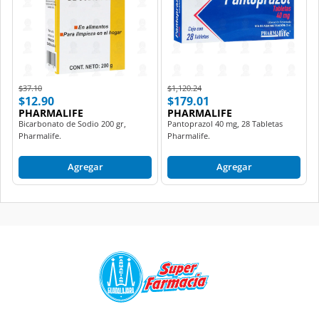
Price reduced from
to
Price reduced from
to
$37.10
$1,120.24
$12.90
$179.01
PHARMALIFE
PHARMALIFE
Bicarbonato de Sodio 200 gr,
Pantoprazol 40 mg, 28 Tabletas
Pharmalife.
Pharmalife.
Agregar
Agregar