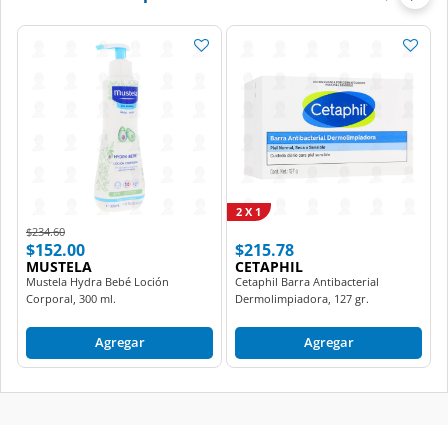
2 X 1
Price reduced from
to
$234.60
$152.00
$215.78
MUSTELA
CETAPHIL
Mustela Hydra Bebé Loción
Cetaphil Barra Antibacterial
Corporal, 300 ml.
Dermolimpiadora, 127 gr.
Agregar
Agregar