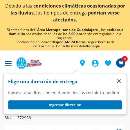
< div class="carousel-inner">
ciones climáticas ocasionadas por
¡Ahora también e
tiempos de entrega
podrían verse
afectados.
Si estas fuera del "
Área Metropolitana de Guadalajara
", los
pedidos a
domicilio
realizados después de las
8:00 pm
serán entregados al día
siguiente.
Recolección en
locker disponible 24 horas
, según horario de
SuperFarmacia. Consulta más detalles
aquí
0
×
Elige una dirección de entrega
Ingresa una dirección en donde deseas recibir tu pedido
Dermo
Protección solar
Fotoprotección
Ingresar dirección
ISDIN
Fotoprotector Isdin Brush Mineral en Polvo SPF50+, 2 gr.
SKU:
1372963