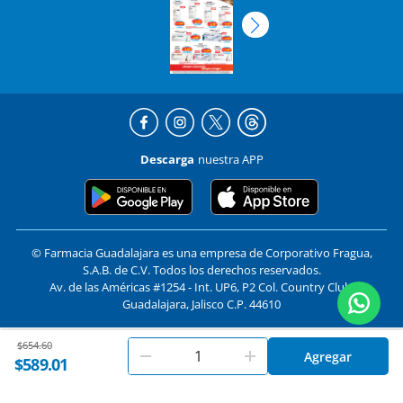
Descarga
nuestra APP
© Farmacia Guadalajara es una empresa de Corporativo Fragua,
S.A.B. de C.V. Todos los derechos reservados.
Av. de las Américas #1254 - Int. UP6, P2 Col. Country Club,
Guadalajara, Jalisco C.P. 44610
Price reduced from
to
$654.60
En
Farmacias Guadalajara
utilizamos cookies. Al utilizar
Formas de pago y compra segura
Agregar
Aceptar
$589.01
este sitio, aceptas nuestros
términos y condiciones
.