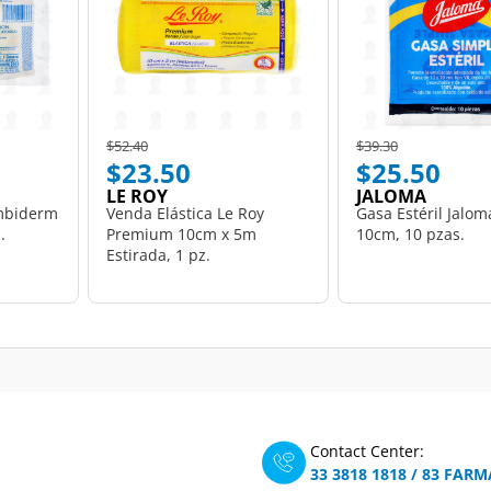
Price reduced from
to
Price reduced from
to
$52.40
$39.30
$23.50
$25.50
LE ROY
JALOMA
mbiderm
Venda Elástica Le Roy
Gasa Estéril Jalo
.
Premium 10cm x 5m
10cm, 10 pzas.
Estirada, 1 pz.
Contact Center:
33 3818 1818
/
83 FARM