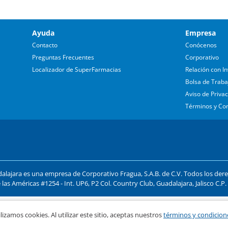
Ayuda
Empresa
Contacto
Conócenos
Preguntas Frecuentes
Corporativo
Localizador de SuperFarmacias
Relación con In
Bolsa de Traba
Aviso de Priva
Términos y Co
lajara es una empresa de Corporativo Fragua, S.A.B. de C.V. Todos los der
 las Américas #1254 - Int. UP6, P2 Col. Country Club, Guadalajara, Jalisco C.P
ago y compra segura
lizamos cookies. Al utilizar este sitio, aceptas nuestros
términos y condicion