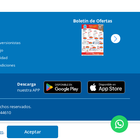
Boletín de Ofertas
versionistas
jo
cidad
ndiciones
Descarga
nuestra APP
echos reservados.
. 44610
Aceptar
es
.