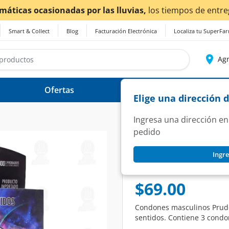
as por las lluvias,
los tiempos de entrega
podrían verse 
Smart & Collect
Blog
Facturación Electrónica
Localiza tu SuperFa
Agr
Ofertas
Ayuda
Elige una dirección 
Ingresa una dirección en
pedido
PRUDENCE
Ingre
Prudence Full Sens
SKU:
1312057
$69.00
Condones masculinos Pruden
sentidos. Contiene 3 condo