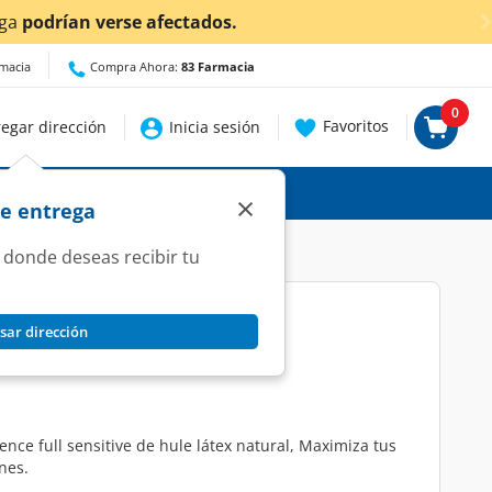
afectados.
rmacia
Compra Ahora:
83 Farmacia
0
Favoritos
egar dirección
Inicia sesión
×
de entrega
 donde deseas recibir tu
sar dirección
itive Condón, 3 pzas.
ce full sensitive de hule látex natural, Maximiza tus
nes.