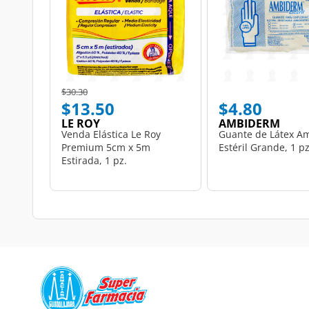
Price reduced from
to
$30.30
$13.50
$4.80
LE ROY
AMBIDERM
Venda Elástica Le Roy
Guante de Látex A
Premium 5cm x 5m
Estéril Grande, 1 pz
Estirada, 1 pz.