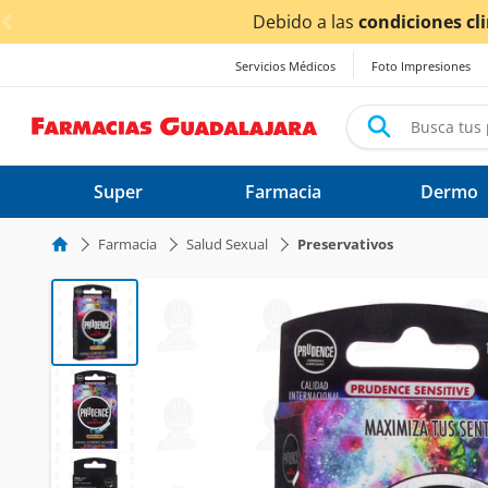
< div class="carousel-inner">
Debido a las
condiciones climáticas ocasionad
Servicios Médicos
Foto Impresiones
Super
Farmacia
Dermo
Farmacia
Salud Sexual
Preservativos