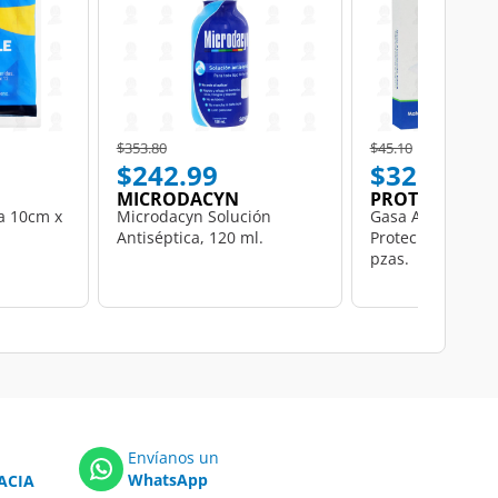
Price reduced from
to
Price reduced from
to
$353.80
$45.10
$242.99
$32.00
MICRODACYN
PROTEC
ma 10cm x
Microdacyn Solución
Gasa Absorbente 
Antiséptica, 120 ml.
Protec 10cm x 10
pzas.
Envíanos un
WhatsApp
ACIA