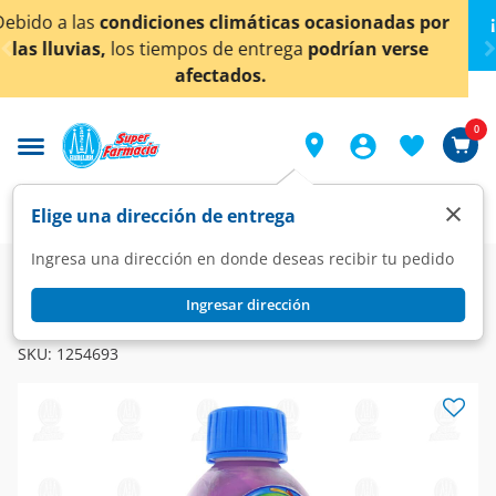
< div class="carousel-inner">
as ocasionadas por
¡Ahora también en Aguascaliente
ga
podrían verse
conocer detalles
0
×
Elige una dirección de entrega
Ingresa una dirección en donde deseas recibir tu pedido
Farmacia
Sueros
Hidratación Oral
Ingresar dirección
ELECTROLIT
Electrolitos Orales Electrolit Pediátrico Sabor Uva, 500 ml.
SKU:
1254693