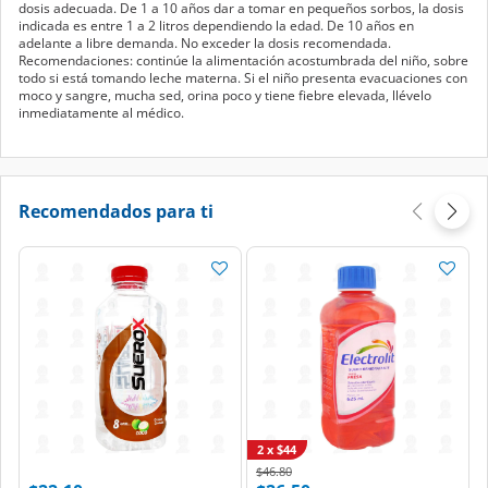
dosis adecuada. De 1 a 10 años dar a tomar en pequeños sorbos, la dosis
indicada es entre 1 a 2 litros dependiendo la edad. De 10 años en
adelante a libre demanda. No exceder la dosis recomendada.
Recomendaciones: continúe la alimentación acostumbrada del niño, sobre
todo si está tomando leche materna. Si el niño presenta evacuaciones con
moco y sangre, mucha sed, orina poco y tiene fiebre elevada, llévelo
inmediatamente al médico.
Recomendados para ti
2 x $44
Price reduced from
to
$46.80