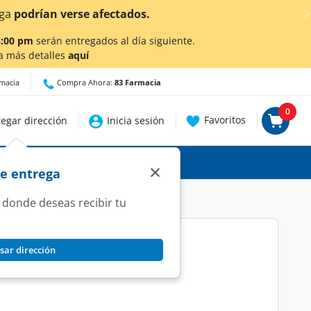
afectados.
8:00 pm
serán entregados al día siguiente.
a más detalles
aquí
rmacia
Compra Ahora:
83 Farmacia
0
Favoritos
egar dirección
Inicia sesión
×
de entrega
 donde deseas recibir tu
sar dirección
ratante, 250 gr.