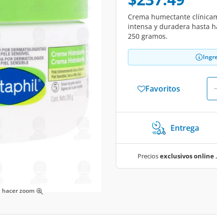
Crema humectante clínicam
intensa y duradera hasta h
250 gramos.
Ingr
Favoritos
Entrega
Precios
exclusivos online
,
ra hacer zoom