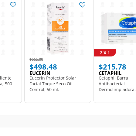
2 X 1
Price reduced from
to
$665.00
$498.48
$215.78
EUCERIN
CETAPHIL
liente
Eucerin Protector Solar
Cetaphil Barra
a, 500
Facial Toque Seco Oil
Antibacterial
Control, 50 ml.
Dermolimpiadora, 