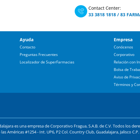
Contact Center:
33 3818 1818
/
83 FARM
Ayuda
Empresa
Contacto
Conócenos
Preguntas Frecuentes
Corporativo
Localizador de SuperFarmacias
Relación con In
Bolsa de Traba
Aviso de Priva
Términos y Co
lajara es una empresa de Corporativo Fragua, S.A.B. de C.V. Todos los der
 las Américas #1254 - Int. UP6, P2 Col. Country Club, Guadalajara, Jalisco C.P