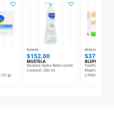
Price reduced from
to
Price reduced from
to
$234.60
$530.21
$152.00
$370.99
MUSTELA
BLEPHACLEAN
Mustela Hydra Bebé Loción
Toallitas Limpia
Corporal, 300 ml.
Blephaclean par
127 gr.
y Pieles Sensible