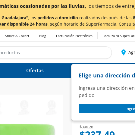
as por las lluvias,
los tiempos de entrega
podrían verse 
 Guadalajara
", los
pedidos a domicilio
realizados después de las
ker disponible 24 horas
, según horario de SuperFarmacia. Consult
Smart & Collect
Blog
Facturación Electrónica
Localiza tu SuperFa
Agr
Ofertas
Ayuda
Elige una dirección 
Ingresa una dirección en
pedido
CETAPHIL
Ingre
Cetaphil Crema Hid
SKU:
1374613
Price reduced from
to
$396.28
$237.49