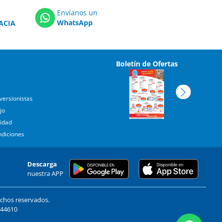
Envíanos un
WhatsApp
ACIA
Boletín de Ofertas
versionistas
jo
cidad
ndiciones
Descarga
nuestra APP
echos reservados.
. 44610