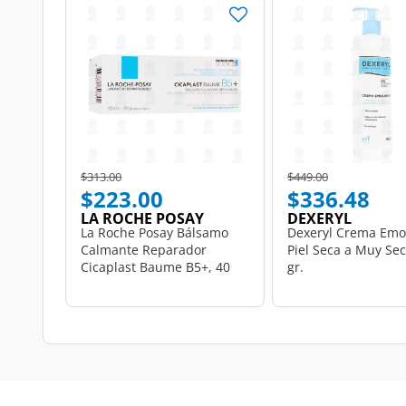
Price reduced from
to
Price reduced from
to
$313.00
$449.00
$223.00
$336.48
LA ROCHE POSAY
DEXERYL
La Roche Posay Bálsamo
Dexeryl Crema Emo
Calmante Reparador
Piel Seca a Muy Sec
Cicaplast Baume B5+, 40
gr.
ml.