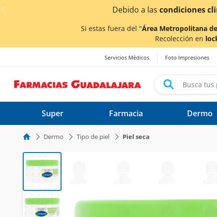
< div class="carousel-inner">
Debido a las
condiciones climáticas ocasionad
Si estas fuera del "
Área Metropolitana de
Recolección en
loc
Servicios Médicos
Foto Impresiones
Super
Farmacia
Dermo
Dermo
Tipo de piel
Piel seca