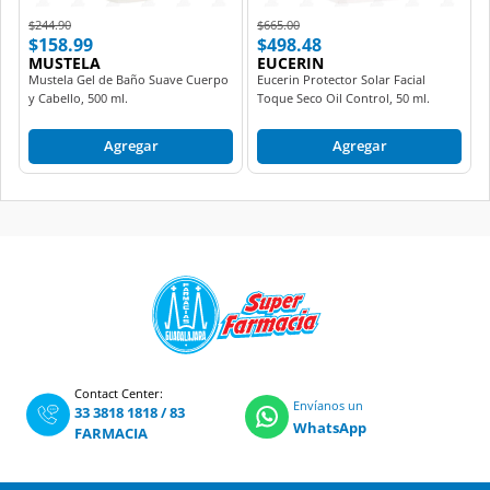
Price reduced from
to
Price reduced from
to
$244.90
$665.00
$158.99
$498.48
MUSTELA
EUCERIN
Mustela Gel de Baño Suave Cuerpo
Eucerin Protector Solar Facial
y Cabello, 500 ml.
Toque Seco Oil Control, 50 ml.
Agregar
Agregar
Contact Center:
Envíanos un
33 3818 1818
/
83
WhatsApp
FARMACIA