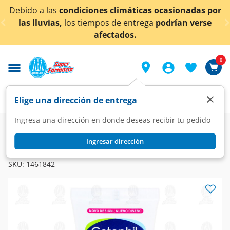
< div class="carousel-inner">
Debido a las
condiciones climáticas ocasionadas por
las lluvias,
los tiempos de entrega
podrían verse
afectados.
0
×
Elige una dirección de entrega
Ingresa una dirección en donde deseas recibir tu pedido
Dermo
Tipo de piel
Piel seca
Ingresar dirección
CETAPHIL
Cetaphil Loción Limpiadora Piel Sensible, 50 ml.
SKU:
1461842