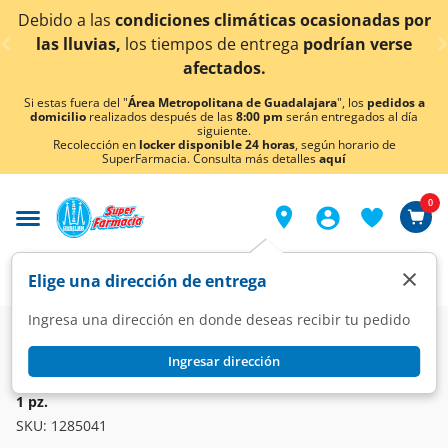
< div class="carousel-inner">
Debido a las
condiciones climáticas ocasionadas por
las lluvias,
los tiempos de entrega
podrían verse
afectados.
Si estas fuera del "
Área Metropolitana de Guadalajara
", los
pedidos a
domicilio
realizados después de las
8:00 pm
serán entregados al día
siguiente.
Recolección en
locker disponible 24 horas
, según horario de
SuperFarmacia. Consulta más detalles
aquí
0
×
Elige una dirección de entrega
Ingresa una dirección en donde deseas recibir tu pedido
Farmacia
Visual
Óptica
Ingresar dirección
SPL
Lentes SPL para Lectura Grad. +1.50 Color Negro C/Estuche,
1 pz.
SKU:
1285041