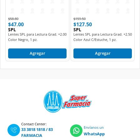
Price reduced from
to
Price reduced from
to
$58.80
$159.50
$47.00
$127.50
SPL
SPL
Lentes SPL para Lectura Grad. +2.00
Lentes SPL para Lectura Grad. +2.50
Color Negro, 1 pz.
Color Azul C/Estuche, 1 pz.
Agregar
Agregar
Contact Center:
Envíanos un
33 3818 1818
/
83
WhatsApp
FARMACIA