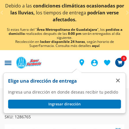
< div class="carousel-inner">
do a las
condiciones climáticas ocasionadas por
¡Aho
 lluvias,
los tiempos de entrega
podrían verse
afectados.
Si estas fuera del "
Área Metropolitana de Guadalajara
", los
pedidos a
domicilio
realizados después de las
8:00 pm
serán entregados al día
siguiente.
Recolección en
locker disponible 24 horas
, según horario de
SuperFarmacia. Consulta más detalles
aquí
0
×
Elige una dirección de entrega
Ingresa una dirección en donde deseas recibir tu pedido
Farmacia
Visual
Óptica
Ingresar dirección
SPL
Lentes SPL para Lectura Grad. +2.00 Color Azul, 1 pz.
SKU:
1286765