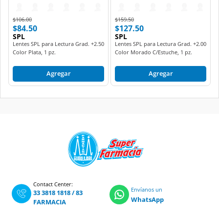
Price reduced from
to
Price reduced from
to
$106.00
$159.50
$84.50
$127.50
SPL
SPL
Lentes SPL para Lectura Grad. +2.50
Lentes SPL para Lectura Grad. +2.00
Color Plata, 1 pz.
Color Morado C/Estuche, 1 pz.
Agregar
Agregar
Contact Center:
Envíanos un
33 3818 1818
/
83
WhatsApp
FARMACIA