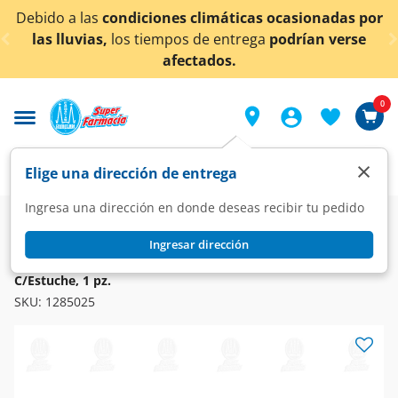
< div class="carousel-inner">
condiciones climáticas ocasionadas por
¡Ahora tambi
los tiempos de entrega
podrían verse
afectados.
0
×
Elige una dirección de entrega
Ingresa una dirección en donde deseas recibir tu pedido
Farmacia
Visual
Óptica
Ingresar dirección
SPL
Lentes SPL para Lectura Grad. +3.00 Color Morado
C/Estuche, 1 pz.
SKU:
1285025