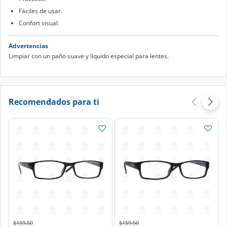
Fáciles de usar.
Confort visual.
Advertencias
Limpiar con un paño suave y líquido especial para lentes.
Recomendados para ti
Price reduced from
to
Price reduced from
to
$159.50
$159.50