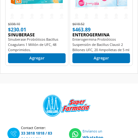
Price reduced from
to
Price reduced from
to
$338.10
$618.52
$230.01
$463.89
SINUBERASE
ENTEROGERMINA
Sinuberase Probióticos Bacillus
Enterogermina Probióticos
Coagulans 1 Millón de UFC, 48
Suspensión de Bacillus Clausii 2
Comprimidos.
Billones UFC, 20 Ampolletas de 5 ml
c/u.
Agregar
Agregar
Contact Center:
Envíanos un
33 3818 1818
/
83
WhatsApp