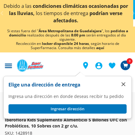
< div class="carousel-inner">
icas ocasionadas por
¡Ahora también en Aguascalien
trega
podrían verse
conocer detall
Si estas fuera del "
Área Metropolitana de Guadalajara
", los
pedidos a
domicilio
realizados después de las
8:00 pm
serán entregados al día
siguiente.
Recolección en
locker disponible 24 horas
, según horario de
SuperFarmacia. Consulta más detalles
aquí
0
×
Elige una dirección de entrega
Ingresa una dirección en donde deseas recibir tu pedido
Farmacia
Vitaminas y Suplementos
Suplementos Alimenticios
Ingresar dirección
IBEROFLORA
Iberoflora Kids Suplemento Alimenticio 5 Billones UFC con
Probióticos, 10 Sobres con 2 gr c/u.
SKU:
1428918