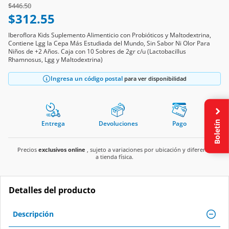
Price reduced from
to
$446.50
$312.55
Iberoflora Kids Suplemento Alimenticio con Probióticos y Maltodextrina,
Contiene Lgg la Cepa Más Estudiada del Mundo, Sin Sabor Ni Olor Para
Niños de +2 Años. Caja con 10 Sobres de 2gr c/u (Lactobacillus
Rhamnosus, Lgg y Maltodextrina)
Ingresa un código postal
para ver disponibilidad
Boletín
Entrega
Devoluciones
Pago
Precios
exclusivos online
, sujeto a variaciones por ubicación y diferente
a tienda física.
Detalles del producto
Descripción