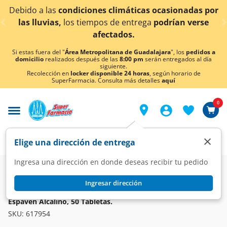
< div class="carousel-inner">
máticas ocasionadas por
¡Ahora también en Aguascal
entrega
podrían verse
conocer det
os.
Si estas fuera del "
Área Metropolitana de Guadalajara
", los
pedidos a
domicilio
realizados después de las
8:00 pm
serán entregados al día
siguiente.
Recolección en
locker disponible 24 horas
, según horario de
SuperFarmacia. Consulta más detalles
aquí
0
×
Elige una dirección de entrega
Ingresa una dirección en donde deseas recibir tu pedido
Farmacia
Medicina
Digestivo
Antiácidos y Antigástricos
Ingresar dirección
ESPAVEN
Espavén Alcalino, 50 Tabletas.
SKU:
617954