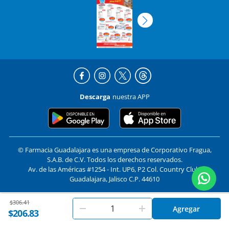
Descarga
nuestra APP
© Farmacia Guadalajara es una empresa de Corporativo Fragua,
S.A.B. de C.V. Todos los derechos reservados.
Av. de las Américas #1254 - Int. UP6, P2 Col. Country Club,
Guadalajara, Jalisco C.P. 44610
Price reduced from
to
$306.41
En
Farmacias Guadalajara
utilizamos cookies. Al utilizar
Formas de pago y compra segura
Agregar
Aceptar
$206.83
este sitio, aceptas nuestros
términos y condiciones
.