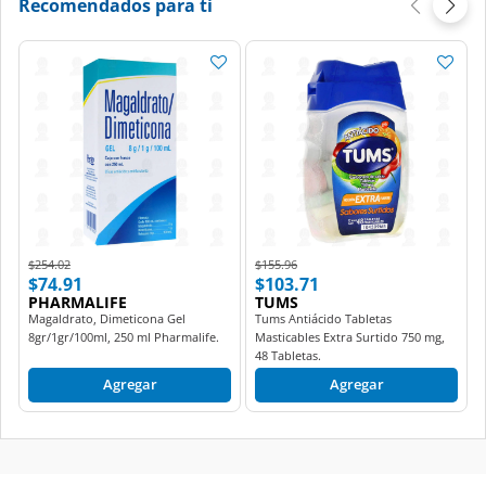
Recomendados para ti
Price reduced from
to
Price reduced from
to
$254.02
$155.96
$74.91
$103.71
PHARMALIFE
TUMS
Magaldrato, Dimeticona Gel
Tums Antiácido Tabletas
8gr/1gr/100ml, 250 ml Pharmalife.
Masticables Extra Surtido 750 mg,
48 Tabletas.
Agregar
Agregar