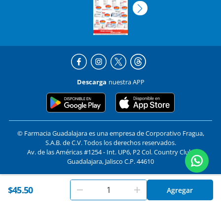
Descarga
nuestra APP
© Farmacia Guadalajara es una empresa de Corporativo Fragua,
S.A.B. de C.V. Todos los derechos reservados.
Av. de las Américas #1254 - Int. UP6, P2 Col. Country Club,
Guadalajara, Jalisco C.P. 44610
En
Farmacias Guadalajara
utilizamos cookies. Al utilizar
$45.50
Formas de pago y compra segura
Agregar
Aceptar
este sitio, aceptas nuestros
términos y condiciones
.