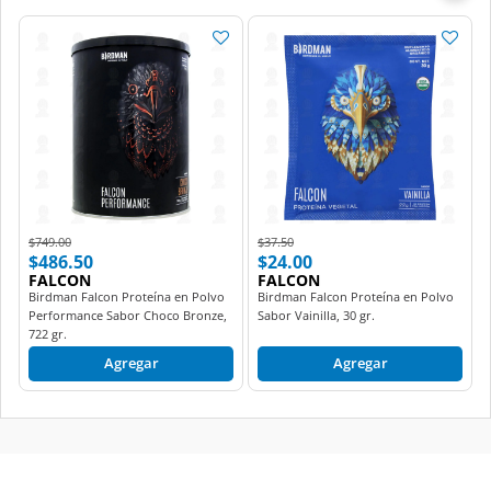
Price reduced from
to
Price reduced from
to
$749.00
$37.50
$486.50
$24.00
FALCON
FALCON
Birdman Falcon Proteína en Polvo
Birdman Falcon Proteína en Polvo
Performance Sabor Choco Bronze,
Sabor Vainilla, 30 gr.
722 gr.
Agregar
Agregar