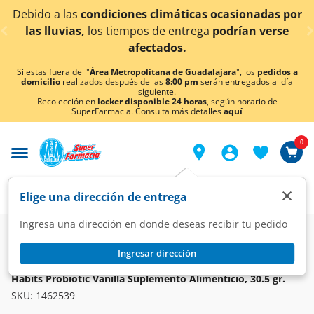
< div class="carousel-inner">
s climáticas ocasionadas por
¡Ahora también en Agu
s de entrega
podrían verse
conoc
ectados.
Si estas fuera del "
Área Metropolitana de Guadalajara
", los
pedidos a
domicilio
realizados después de las
8:00 pm
serán entregados al día
siguiente.
Recolección en
locker disponible 24 horas
, según horario de
SuperFarmacia. Consulta más detalles
aquí
0
×
Elige una dirección de entrega
Ingresa una dirección en donde deseas recibir tu pedido
Farmacia
Vitaminas y Suplementos
Complementos Alimenticios
Ingresar dirección
HABITS
Habits Probiotic Vanilla Suplemento Alimenticio, 30.5 gr.
SKU:
1462539