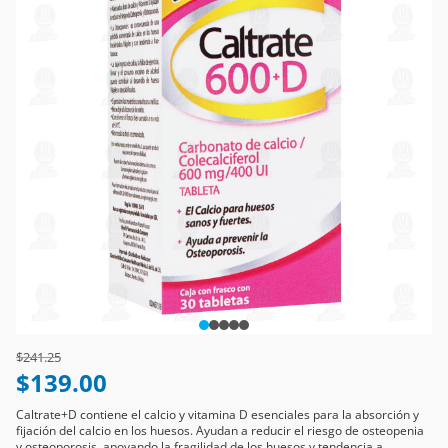
Price reduced from
to
$241.25
$139.00
Caltrate+D contiene el calcio y vitamina D esenciales para la absorción y
fijación del calcio en los huesos. Ayudan a reducir el riesgo de osteopenia
y osteoporosis, apoyando la fragilidad de los huesos y tendencia a