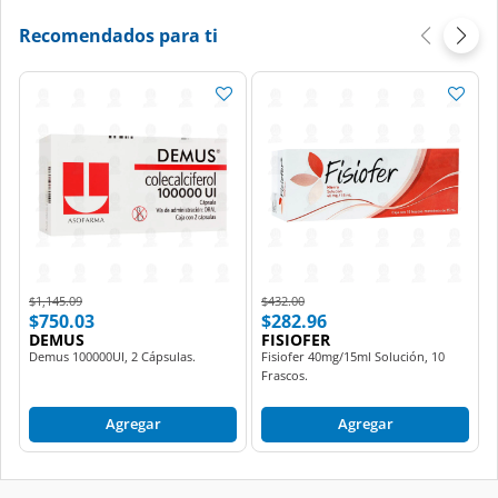
Recomendados para ti
Price reduced from
to
Price reduced from
to
$1,145.09
$432.00
$750.03
$282.96
DEMUS
FISIOFER
Demus 100000UI, 2 Cápsulas.
Fisiofer 40mg/15ml Solución, 10
Frascos.
Agregar
Agregar