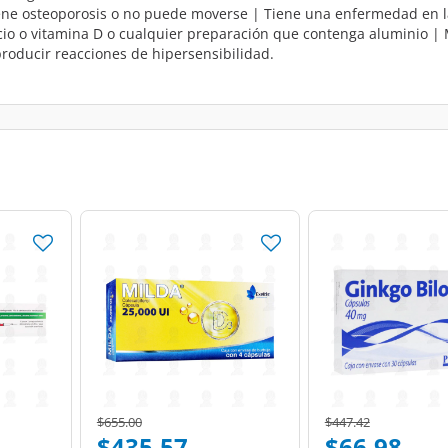
iene osteoporosis o no puede moverse | Tiene una enfermedad en la 
cio o vitamina D o cualquier preparación que contenga aluminio | M
roducir reacciones de hipersensibilidad.
Price reduced from
to
Price reduced from
to
$655.00
$447.42
$435.57
$66.98