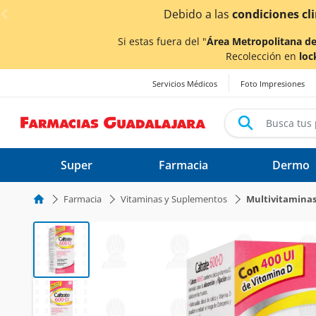
< div class="carousel-inner">
entrega
podrían verse afectados.
Si estas fuera del "
Área Metropolitana de
Recolección en
loc
Servicios Médicos
Foto Impresiones
Super
Farmacia
Dermo
Farmacia
Vitaminas y Suplementos
Multivitamina