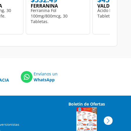
A
FERRANINA
VALDECASAS
mg, 30
Ferranina Fol
Ácido Fólico 5 mg
fe.
100mg/800mcg, 30
Tabletas.
Tabletas.
Envíanos un
WhatsApp
ACIA
Boletín de Ofertas
versionistas