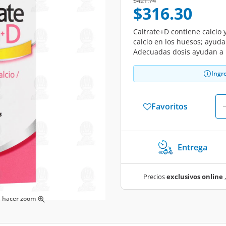
Price reduced from
to
$421.74
$316.30
Caltrate+D contiene calcio y
calcio en los huesos; ayuda 
Adecuadas dosis ayudan a r
Ingr
Favoritos
Entrega
Precios
exclusivos online
,
ra hacer zoom