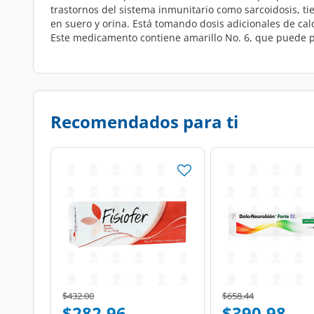
trastornos del sistema inmunitario como sarcoidosis, t
en suero y orina. Está tomando dosis adicionales de cal
Este medicamento contiene amarillo No. 6, que puede p
Recomendados para ti
Price reduced from
to
Price reduced from
to
$432.00
$658.44
$282.96
$390.98