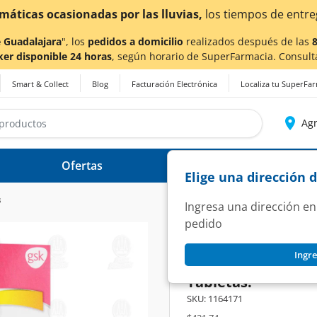
¡
 Guadalajara
", los
pedidos a domicilio
realizados después de las
ker disponible 24 horas
, según horario de SuperFarmacia. Consult
Smart & Collect
Blog
Facturación Electrónica
Localiza tu SuperFa
Agr
Ofertas
Ayuda
Elige una dirección 
s
Ingresa una dirección en
pedido
CALTRATE
Ingre
Caltrate Suplemen
Tabletas.
SKU:
1164171