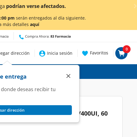
Ahora también en Aguascalientes!
Da
clic aquí
para conoce
8:00 pm
serán entregados al día siguiente.
a más detalles
aquí
rmacia
Compra Ahora:
83 Farmacia
0
Favoritos
egar dirección
Inicia sesión
×
de entrega
 donde deseas recibir tu
sar dirección
to de Calcio 600 +D 600mg/400UI, 60