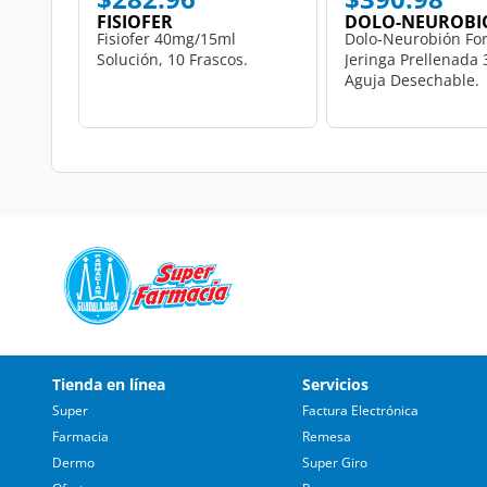
FISIOFER
DOLO-NEUROBI
Fisiofer 40mg/15ml
Dolo-Neurobión For
Solución, 10 Frascos.
Jeringa Prellenada 
Aguja Desechable.
Tienda en línea
Servicios
Super
Factura Electrónica
Farmacia
Remesa
Dermo
Super Giro