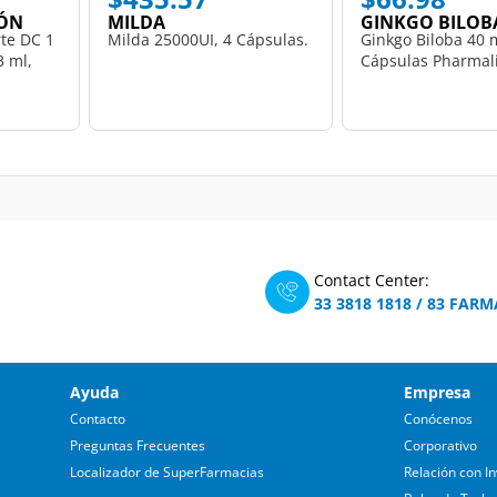
ÓN
MILDA
GINKGO BILOB
te DC 1
Milda 25000UI, 4 Cápsulas.
Ginkgo Biloba 40 
3 ml,
Cápsulas Pharmali
Contact Center:
33 3818 1818
/
83 FARM
Ayuda
Empresa
Contacto
Conócenos
Preguntas Frecuentes
Corporativo
Localizador de SuperFarmacias
Relación con In