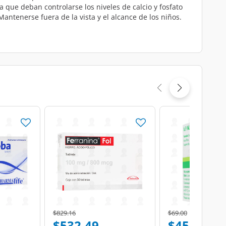
que deban controlarse los niveles de calcio y fosfato
antenerse fuera de la vista y el alcance de los niños.
Price reduced from
to
Price reduced from
to
$829.16
$69.00
$532.49
$45.88